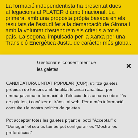
La formació independentista ha presentat dues
al·legacions al PLATER d’àmbit nacional. La
primera, amb una proposta pròpia basada en els
resultats de l’estudi fet a la demarcació de Girona i
amb la voluntat d’estendre’n els criteris a tot el
país. La segona, impulsada per la Xarxa per una
Transició Energètica Justa, de caràcter més global.
Gestionar el consentiment de
les galetes
CANDIDATURA UNITAT POPULAR (CUP), utilitza galetes
pròpies i de tercers amb finalitat tècnica i analítica, per
emmagatzemar informació de l'elecció dels usuaris sobre l'ús
de galetes, i conèixer el trànsit al web. Per a més informació
consulteu la nostra
política de galetes
.
Pot acceptar totes les galetes pitjant el botó "Acceptar" o
Vols subscriure’t al nostre butlletí?
"Denegar" el seu ús també pot configurar-les "Mostra les
preferències".