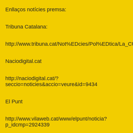
Enllaços notícies premsa:
Tribuna Catalana:
http://www.tribuna.cat/Not%EDcies/Pol%EDtica/L
Naciodigital.cat
http://naciodigital.cat/?
seccio=noticies&accio=veure&id=9434
El Punt
http://www.vilaweb.cat/www/elpunt/noticia?
p_idcmp=2924339