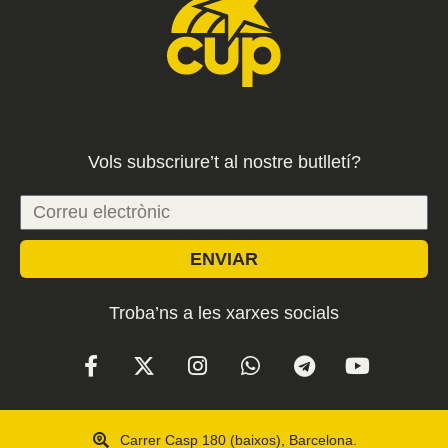
Vols subscriure’t al nostre butlletí?
ENVIAR
Troba’ns a les xarxes socials
Carrer Casp 180 (baixos), Barcelona.