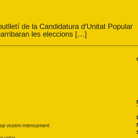
butlletí de la Candidatura d’Unitat Popular
arribaran les eleccions […]
 cop viurem intensament
an votar