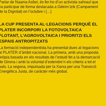
Parlar de Naama Asfari, és fer-ho d’un activista sahrauí que
va participar de forma destacada a Gdeim Izik (Campament
de la Dignitat) on l’octubre i […]
LA CUP PRESENTA AL·LEGACIONS PERQUÈ EL
PLATER INCORPORI LA FOTOVOLTAICA
FLOTANT, L’AGROVOLTAICA I PRIORITZI ELS
ESPAIS ANTROPITZATS
La formació independentista ha presentat dues al·legacions
al PLATER d’àmbit nacional. La primera, amb una proposta
pròpia basada en els resultats de l’estudi fet a la demarcació
de Girona i amb la voluntat d’estendre’n els criteris a tot el
país. La segona, impulsada per la Xarxa per una Transició
Energètica Justa, de caràcter més global.