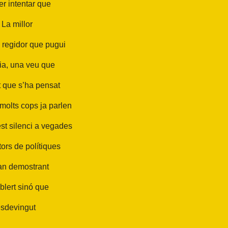
er intentar que
 La millor
 regidor que pugui
ia, una veu que
t que s’ha pensat
molts cops ja parlen
st silenci a vegades
ors de polítiques
tan demostrant
blert sinó que
esdevingut