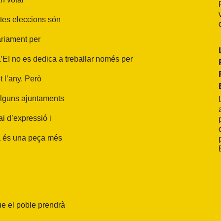
tes eleccions són
àriament per
 L’EI no es dedica a treballar només per
t l’any. Però
alguns ajuntaments
ai d’expressió i
na és una peça més
ue el poble prendrà