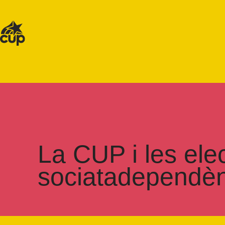
La CUP i les ele
sociatadependèn