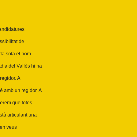
 candidatures
ssibilitat de
rla sota el nom
dia del Vallès hi ha
regidor. A
é amb un regidor. A
perem que totes
tà articulant una
ten veus