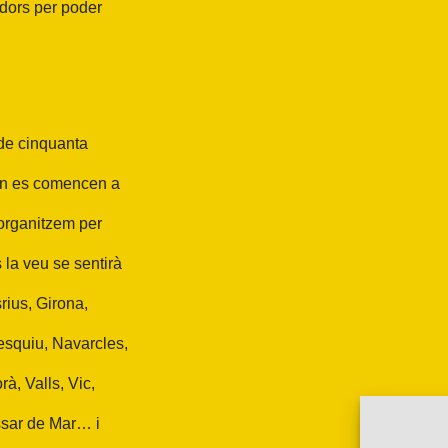
idors per poder
 de cinquanta
 on es comencen a
 organitzem per
 la veu se sentirà
rius, Girona,
tesquiu, Navarcles,
à, Valls, Vic,
assar de Mar… i