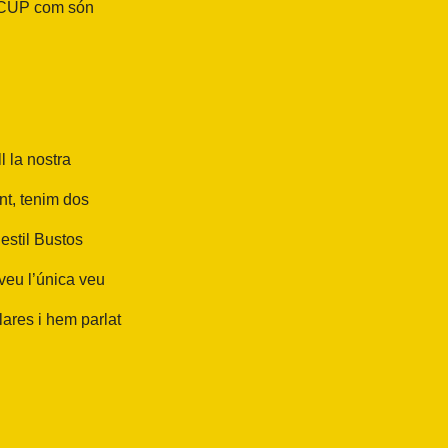
la CUP com són
l la nostra
nt, tenim dos
’estil Bustos
 veu l’única veu
lares i hem parlat