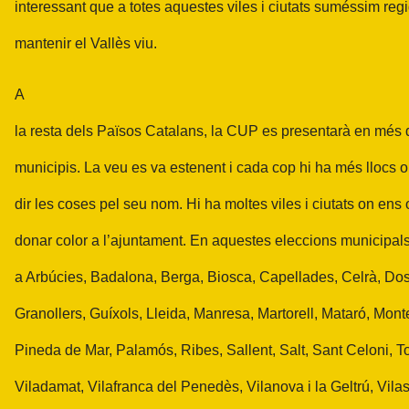
interessant que a totes aquestes viles i ciutats suméssim reg
mantenir el Vallès viu.
A
la resta dels Països Catalans, la CUP es presentarà en més
municipis. La veu es va estenent i cada cop hi ha més llocs
dir les coses pel seu nom. Hi ha moltes viles i ciutats on ens
donar color a l’ajuntament. En aquestes eleccions municipals
a Arbúcies, Badalona, Berga, Biosca, Capellades, Celrà, Dos
Granollers, Guíxols, Lleida, Manresa, Martorell, Mataró, Mon
Pineda de Mar, Palamós, Ribes, Sallent, Salt, Sant Celoni, Tor
Viladamat, Vilafranca del Penedès, Vilanova i la Geltrú, Vil