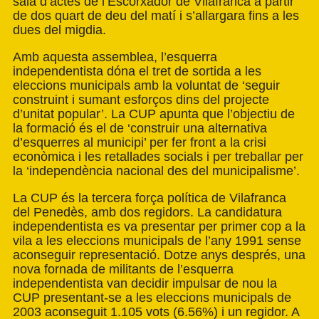
sala d’actes de l’Escorxador de Vilafranca a partir
de dos quart de deu del matí i s’allargara fins a les
dues del migdia.
Amb aquesta assemblea, l’esquerra
independentista dóna el tret de sortida a les
eleccions municipals amb la voluntat de ‘seguir
construint i sumant esforços dins del projecte
d’unitat popular’. La CUP apunta que l’objectiu de
la formació és el de ‘construir una alternativa
d’esquerres al municipi’ per fer front a la crisi
econòmica i les retallades socials i per treballar per
la ‘independència nacional des del municipalisme’.
La CUP és la tercera força política de Vilafranca
del Penedès, amb dos regidors. La candidatura
independentista es va presentar per primer cop a la
vila a les eleccions municipals de l’any 1991 sense
aconseguir representació. Dotze anys després, una
nova fornada de militants de l’esquerra
independentista van decidir impulsar de nou la
CUP presentant-se a les eleccions municipals de
2003 aconseguit 1.105 vots (6.56%) i un regidor. A