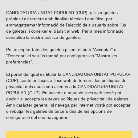
CANDIDATURA UNITAT POPULAR (CUP), utilitza galetes
pròpies i de tercers amb finalitat tècnica i analítica, per
emmagatzemar informació de l'elecció dels usuaris sobre l'ús
de galetes, i conèixer el trànsit al web. Per a més informació
consulteu la nostra
política de galetes
.
Pot acceptar totes les galetes pitjant el botó "Acceptar" o
Vols subscriure’t al nostre butlletí?
"Denegar" el seu ús també pot configurar-les "Mostra les
preferències".
El portal del qual és titular la CANDIDATURA UNITAT POPULAR
(CUP), conté enllaços a llocs web de tercers, les polítiques de
ENVIAR
privacitat dels quals són alienes a la CANDIDATURA UNITAT
POPULAR (CUP). En accedir a aquests llocs web vostè pot
decidir si accepta les seves polítiques de privacitat i de galetes.
Troba’ns a les xarxes socials
Amb caràcter general, si navega per internet vostè pot acceptar
o rebutjar les galetes de tercers des de les opcions de
configuració del seu navegador.
Acceptar