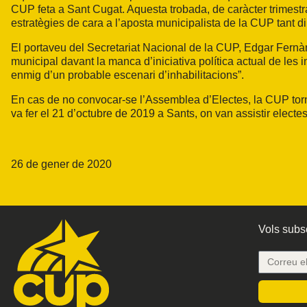
CUP feta a Sant Cugat. Aquesta trobada, de caràcter trimestral,
estratègies de cara a l’aposta municipalista de la CUP tant d
El portaveu del Secretariat Nacional de la CUP, Edgar Fernàn
municipal davant la manca d’iniciativa política actual de les 
enmig d’un probable escenari d’inhabilitacions”.
En cas de no convocar-se l’Assemblea d’Electes, la CUP tor
va fer el 21 d’octubre de 2019 a Sants, on van assistir elect
26 de gener de 2020
Vols subsc