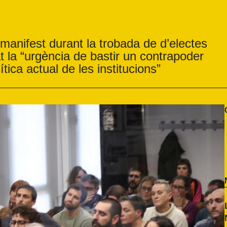
 manifest durant la trobada de d’electes
 la “urgència de bastir un contrapoder
tica actual de les institucions”