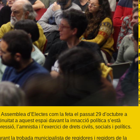
ssemblea d’Electes com la feta el passat 29 d’octubre a
nuitat a aquest espai davant la innacció política s’està
ssió, l’amnistia i l’exercici de drets civils, socials i polítics.
ant la trobada municipalista de regidores i regidors de la