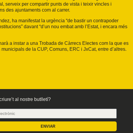
 serveix per compartir punts de vista i teixir vincles i
ins des ajuntaments com al carrer.
dez, ha manifestat la urgència “de bastir un contrapoder
institucions” davant “d’un nou embat amb l’Estat, i encara més
narà a instar a una Trobada de Càrrecs Electes com la que es
es municipals de la CUP, Comuns, ERC i JxCat, entre d’altres.
riure’t al nostre butlletí?
ENVIAR