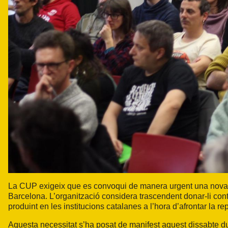
La CUP exigeix que es convoqui de manera urgent una nova A
Barcelona. L’organització considera trascendent donar-li conti
produint en les institucions catalanes a l’hora d’afrontar la repre
Aquesta necessitat s’ha posat de manifest aquest dissabte dur