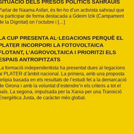
SITUACIÓ DELS PRESOS POLÍTICS SAHRAUÍS
Parlar de Naama Asfari, és fer-ho d’un activista sahrauí que
va participar de forma destacada a Gdeim Izik (Campament
de la Dignitat) on l’octubre i […]
LA CUP PRESENTA AL·LEGACIONS PERQUÈ EL
PLATER INCORPORI LA FOTOVOLTAICA
FLOTANT, L’AGROVOLTAICA I PRIORITZI ELS
ESPAIS ANTROPITZATS
La formació independentista ha presentat dues al·legacions
al PLATER d’àmbit nacional. La primera, amb una proposta
pròpia basada en els resultats de l’estudi fet a la demarcació
de Girona i amb la voluntat d’estendre’n els criteris a tot el
país. La segona, impulsada per la Xarxa per una Transició
Energètica Justa, de caràcter més global.