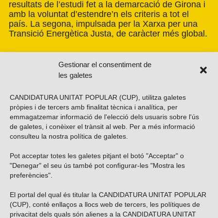
resultats de l’estudi fet a la demarcació de Girona i
amb la voluntat d’estendre’n els criteris a tot el
país. La segona, impulsada per la Xarxa per una
Transició Energètica Justa, de caràcter més global.
Gestionar el consentiment de
les galetes
CANDIDATURA UNITAT POPULAR (CUP), utilitza galetes
pròpies i de tercers amb finalitat tècnica i analítica, per
emmagatzemar informació de l'elecció dels usuaris sobre l'ús
de galetes, i conèixer el trànsit al web. Per a més informació
consulteu la nostra
política de galetes
.
Pot acceptar totes les galetes pitjant el botó "Acceptar" o
Vols subscriure’t al nostre butlletí?
"Denegar" el seu ús també pot configurar-les "Mostra les
preferències".
El portal del qual és titular la CANDIDATURA UNITAT POPULAR
(CUP), conté enllaços a llocs web de tercers, les polítiques de
ENVIAR
privacitat dels quals són alienes a la CANDIDATURA UNITAT