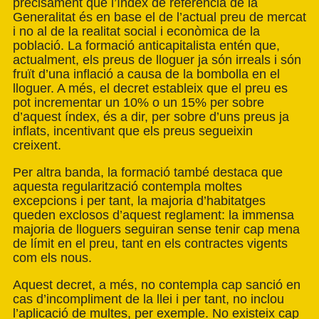
precisament que l’índex de referència de la
Generalitat és en base el de l’actual preu de mercat
i no al de la realitat social i econòmica de la
població. La formació anticapitalista entén que,
actualment, els preus de lloguer ja són irreals i són
fruït d’una inflació a causa de la bombolla en el
lloguer. A més, el decret estableix que el preu es
pot incrementar un 10% o un 15% per sobre
d’aquest índex, és a dir, per sobre d’uns preus ja
inflats, incentivant que els preus segueixin
creixent.
Per altra banda, la formació també destaca que
aquesta regularització contempla moltes
excepcions i per tant, la majoria d’habitatges
queden exclosos d’aquest reglament: la immensa
majoria de lloguers seguiran sense tenir cap mena
de límit en el preu, tant en els contractes vigents
com els nous.
Aquest decret, a més, no contempla cap sanció en
cas d’incompliment de la llei i per tant, no inclou
l’aplicació de multes, per exemple. No existeix cap