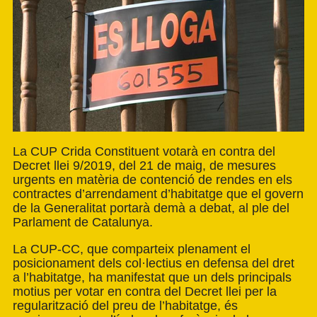
La CUP Crida Constituent votarà en contra del
Decret llei 9/2019, del 21 de maig, de mesures
urgents en matèria de contenció de rendes en els
contractes d’arrendament d’habitatge que el govern
de la Generalitat portarà demà a debat, al ple del
Parlament de Catalunya.
La CUP-CC, que
comparteix plenament el
posicionament dels col·lectius en defensa del dret
a l’habitatge
, ha manifestat que un dels principals
motius per votar en contra del Decret llei per la
regularització del preu de l’habitatge, és