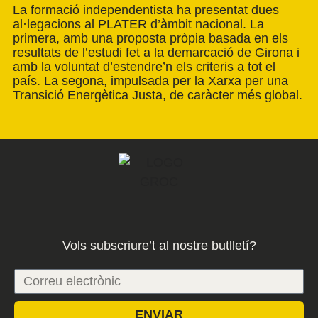
La formació independentista ha presentat dues
al·legacions al PLATER d’àmbit nacional. La
primera, amb una proposta pròpia basada en els
resultats de l’estudi fet a la demarcació de Girona i
amb la voluntat d’estendre’n els criteris a tot el
país. La segona, impulsada per la Xarxa per una
Transició Energètica Justa, de caràcter més global.
Vols subscriure’t al nostre butlletí?
ENVIAR