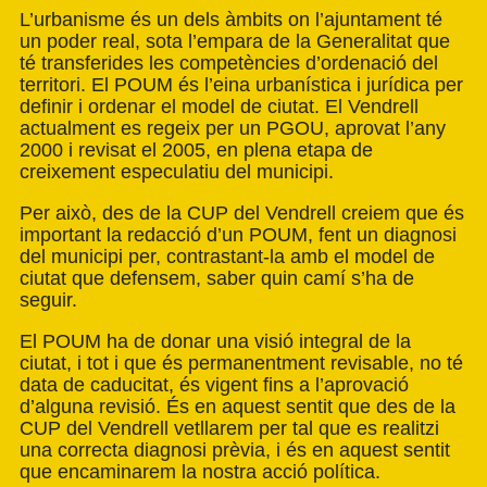
L’urbanisme és un dels àmbits on l’ajuntament té
un poder real, sota l’empara de la Generalitat que
té transferides les competències d’ordenació del
territori. El POUM és l’eina urbanística i jurídica per
definir i ordenar el model de ciutat. El Vendrell
actualment es regeix per un PGOU, aprovat l’any
2000 i revisat el 2005, en plena etapa de
creixement especulatiu del municipi.
Per això, des de la CUP del Vendrell creiem que és
important la redacció d’un POUM, fent un diagnosi
del municipi per, contrastant-la amb el model de
ciutat que defensem, saber quin camí s’ha de
seguir.
El POUM ha de donar una visió integral de la
ciutat, i tot i que és permanentment revisable, no té
data de caducitat, és vigent fins a l’aprovació
d’alguna revisió. És en aquest sentit que des de la
CUP del Vendrell vetllarem per tal que es realitzi
una correcta diagnosi prèvia, i és en aquest sentit
que encaminarem la nostra acció política.