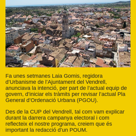
Fa unes setmanes Laia Gomis, regidora
d’Urbanisme de l’Ajuntament del Vendrell,
anunciava la intenció, per part de l’actual equip de
govern, d’iniciar els tràmits per revisar l’actual Pla
General d’Ordenació Urbana (PGOU).
Des de la CUP del Vendrell, tal com vam explicar
durant la darrera campanya electoral i com
reflecteix el nostre programa, creiem que és
important la redacció d’un POUM.