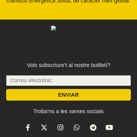
Transició Energètica Justa, de caràcter més global.
Vols subscriure’t al nostre butlletí?
ENVIAR
Troba’ns a les xarxes socials