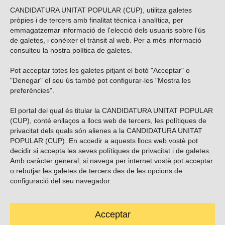
CANDIDATURA UNITAT POPULAR (CUP), utilitza galetes
pròpies i de tercers amb finalitat tècnica i analítica, per
emmagatzemar informació de l'elecció dels usuaris sobre l'ús
de galetes, i conèixer el trànsit al web. Per a més informació
consulteu la nostra
política de galetes
.
Pot acceptar totes les galetes pitjant el botó "Acceptar" o
Vols subscriure’t al nostre butlletí?
"Denegar" el seu ús també pot configurar-les "Mostra les
preferències".
El portal del qual és titular la CANDIDATURA UNITAT POPULAR
(CUP), conté enllaços a llocs web de tercers, les polítiques de
ENVIAR
privacitat dels quals són alienes a la CANDIDATURA UNITAT
POPULAR (CUP). En accedir a aquests llocs web vostè pot
decidir si accepta les seves polítiques de privacitat i de galetes.
Troba’ns a les xarxes socials
Amb caràcter general, si navega per internet vostè pot acceptar
o rebutjar les galetes de tercers des de les opcions de
configuració del seu navegador.
Acceptar
Carrer Casp 180 (baixos), Barcelona.