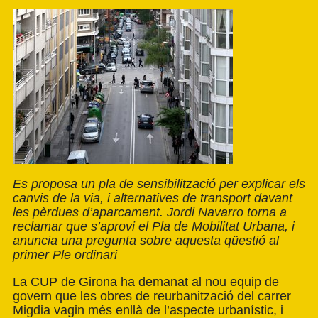
Es proposa un pla de sensibilització per explicar els
canvis de la via, i alternatives de transport davant
les pèrdues d’aparcament. Jordi Navarro torna a
reclamar que s’aprovi el Pla de Mobilitat Urbana, i
anuncia una pregunta sobre aquesta qüestió al
primer Ple ordinari
La CUP de Girona ha demanat al nou equip de
govern que les obres de reurbanització del carrer
Migdia vagin més enllà de l’aspecte urbanístic, i