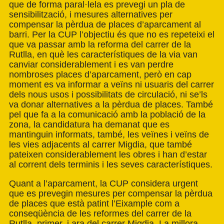
que de forma paral·lela es prevegi un pla de
sensibilització, i mesures alternatives per
compensar la pèrdua de places d’aparcament al
barri. Per la CUP l’objectiu és que no es repeteixi el
que va passar amb la reforma del carrer de la
Rutlla, en què les característiques de la via van
canviar considerablement i es van perdre
nombroses places d’aparcament, però en cap
moment es va informar a veïns ni usuaris del carrer
dels nous usos i possibilitats de circulació, ni se’ls
va donar alternatives a la pèrdua de places. També
pel que fa a la comunicació amb la població de la
zona, la candidatura ha demanat que es
mantinguin informats, també, les veïnes i veïns de
les vies adjacents al carrer Migdia, que també
pateixen considerablement les obres i han d’estar
al corrent dels terminis i les seves característiques.
Quant a l’aparcament, la CUP considera urgent
que es prevegin mesures per compensar la pèrdua
de places que està patint l’Eixample com a
conseqüència de les reformes del carrer de la
Rutlla, primer, i ara del carrer Migdia. La millora