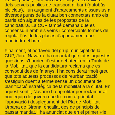
dels serveis públics de transport al barri (autobús,
bicicleta), i un augment d’aparcaments dissuasius a
diversos punts de la ciutat ben connectats amb els
barris són algunes de les propostes de la
candidatura. La CUP també demana que es
consensuïn amb els veïns i comerciants formes de
regular l’ús de les places d’aparcament que
mantindrà el barri.
Finalment, el portaveu del grup municipal de la
CUP, Jordi Navarro, ha recordat que totes aquestes
qüestions s’haurien d’estar debatent en la Taula de
la Mobilitat, que la candidatura reclama que es
convoqui des de fa anys, i ha considerat ‘molt greu’
que tots aquests processos de reurbanització
s’estiguin duent a terme sense un document de
planificació estratègica de la mobilitat a la ciutat. En
aquest sentit, Navarro ha aprofitar per reclamar al
nou equip de govern que fixi com a prioritat
l’aprovació i desplegament del Pla de Mobilitat
Urbana de Girona, encallat des de principis del
passat mandat, i ha anunciat que en el primer Ple