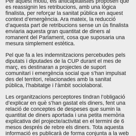
Per aquest motiu, els anticapitalistes proposen que
es reassignin les retribucions, amb una lògica
finalista, per reforçar la sanitat pública en aquest
context d’emergència. Ara mateix, la reducció
d’aquesta part de retribucions sense un ús finalista
enviaria aquesta gran quantitat de diners al
romanent del Parlament, cosa que suposaria una
mesura simplement estètica.
Pel que fa a les indemnitzacions percebudes pels
diputats i diputades de la CUP durant el mes de
març, es destinaran a projectes de suport
comunitari i emergència social que s’han impulsat
des del territori, relacionades amb la sanitat
pública, l’habitatge i l’àmbit sociolaboral.
Les organitzacions perceptores tindran l’obligació
d’explicar en què s’han gastat els diners, fent una
relació de conceptes de despeses que sumin la
quantitat de diners aportada i una petita memòria
explicativa del projecte/activitat en el termini de 6
mesos després de rebre els diners. Tota aquesta
informació es publicarà de forma conjunta a la web