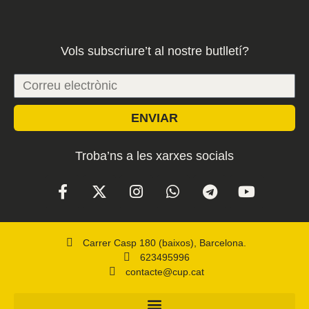
Vols subscriure’t al nostre butlletí?
ENVIAR
Troba’ns a les xarxes socials
Carrer Casp 180 (baixos), Barcelona.
623495996
contacte@cup.cat