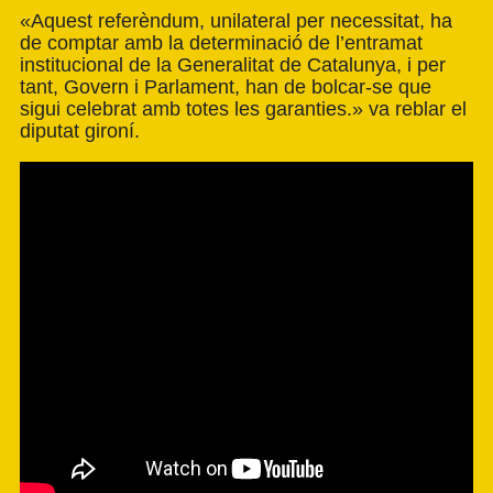
«Aquest referèndum, unilateral per necessitat, ha
de comptar amb la determinació de l’entramat
institucional de la Generalitat de Catalunya, i per
tant, Govern i Parlament, han de bolcar-se que
sigui celebrat amb totes les garanties.» va reblar el
diputat gironí.