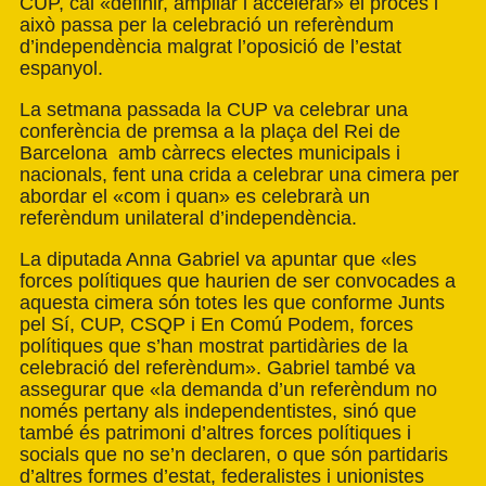
CUP, cal «definir, ampliar i accelerar» el procés i
això passa per la celebració un referèndum
d’independència malgrat l’oposició de l’estat
espanyol.
La setmana passada la CUP va celebrar una
conferència de premsa a la plaça del Rei de
Barcelona amb càrrecs electes municipals i
nacionals, fent una crida a celebrar una cimera per
abordar el «com i quan» es celebrarà un
referèndum unilateral d’independència.
La diputada Anna Gabriel va apuntar que «les
forces polítiques que haurien de ser convocades a
aquesta cimera són totes les que conforme Junts
pel Sí, CUP, CSQP i En Comú Podem, forces
polítiques que s’han mostrat partidàries de la
celebració del referèndum». Gabriel també va
assegurar que «la demanda d’un referèndum no
només pertany als independentistes, sinó que
també és patrimoni d’altres forces polítiques i
socials que no se’n declaren, o que són partidaris
d’altres formes d’estat, federalistes i unionistes