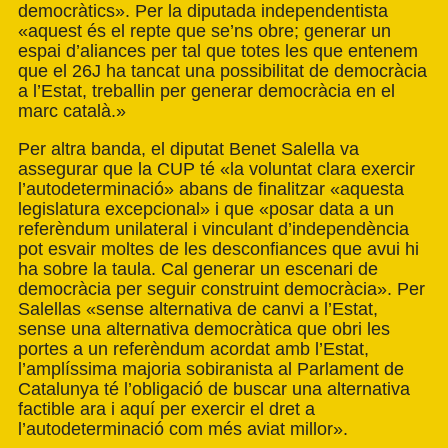
democràtics». Per la diputada independentista
«aquest és el repte que se’ns obre; generar un
espai d’aliances per tal que totes les que entenem
que el 26J ha tancat una possibilitat de democràcia
a l’Estat, treballin per generar democràcia en el
marc català.»
Per altra banda, el diputat Benet Salella va
assegurar que la CUP té «la voluntat clara exercir
l’autodeterminació» abans de finalitzar «aquesta
legislatura excepcional» i que «posar data a un
referèndum unilateral i vinculant d’independència
pot esvair moltes de les desconfiances que avui hi
ha sobre la taula. Cal generar un escenari de
democràcia per seguir construint democràcia». Per
Salellas «sense alternativa de canvi a l’Estat,
sense una alternativa democràtica que obri les
portes a un referèndum acordat amb l’Estat,
l’amplíssima majoria sobiranista al Parlament de
Catalunya té l’obligació de buscar una alternativa
factible ara i aquí per exercir el dret a
l’autodeterminació com més aviat millor».