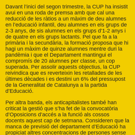
Davant l’inici del segon trimestre, la CUP ha insistit
avui en una roda de premsa amb que cal una
reducció de les ràtios a un màxim de deu alumnes
en l’educació infantil, deu alumnes en els grups de
2-3 anys, de sis alumnes en els grups d’1-2 anys i
de quatre en els grups lactants. Pel que fa a la
primària i la secundària, la formació proposa que hi
hagi un màxim de quinze alumnes mentre duri la
pandèmia i que el Departament mantingui el
compromís de 20 alumnes per classe, un cop
superada. Per assolir aquests objectius, la CUP
reivindica que es reverteixin les retallades de les
últimes dècades i es destini un 6% del pressupost
de la Generalitat de Catalunya a la partida
d’Educació.
Per altra banda, els anticapitalistes també han
criticat la gestió que s’ha fet de la convocatòria
d’Oposicions d’accés a la funció als cossos
docents aquest cap de setmana. Consideren que la
manca de previsió del departament d’Educació ha
propiciat altres concentracions de persones sense