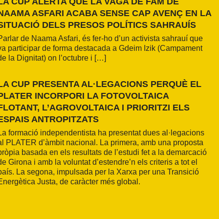
LA CUP ALERTA QUE LA VAGA DE FAM DE
NAAMA ASFARI ACABA SENSE CAP AVENÇ EN LA
SITUACIÓ DELS PRESOS POLÍTICS SAHRAUÍS
Parlar de Naama Asfari, és fer-ho d’un activista sahrauí que
va participar de forma destacada a Gdeim Izik (Campament
de la Dignitat) on l’octubre i […]
LA CUP PRESENTA AL·LEGACIONS PERQUÈ EL
PLATER INCORPORI LA FOTOVOLTAICA
FLOTANT, L’AGROVOLTAICA I PRIORITZI ELS
ESPAIS ANTROPITZATS
La formació independentista ha presentat dues al·legacions
al PLATER d’àmbit nacional. La primera, amb una proposta
pròpia basada en els resultats de l’estudi fet a la demarcació
de Girona i amb la voluntat d’estendre’n els criteris a tot el
país. La segona, impulsada per la Xarxa per una Transició
Energètica Justa, de caràcter més global.