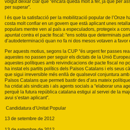
volgut deixar clar que “encara queda molt a fer, ja que per 
per superar”.
I és que la satisfacció per la mobilització popular de l’Onze ha
costa molt confiar en un govern que està aplicant unes retalla
populars mentre ven al país a especuladors, protegeix a cor
apuntat contra el pacte fiscal: “ens sobta que determinats par
d’autodeterminació quan no fa ni dos mesos votaven a favor d
Per aquests motius, segons la CUP “és urgent fer passes rea
aquestes no passen per seguir els dictats de la Unió Europe
aquestes polítiques amb reivindicacions de pacte fiscal no por
ha instat els partits polítics dels Països Catalans i els seus c
que sigui irreversible més enllà de qualsevol conjuntura amb
Països Catalans que permeti bastir des d’ara mateix polítique
ha cridat als sindicats i als agents socials a “elaborar una a
perquè la futura república catalana estigui al servei de la maj
avui s’estan aplicant”.
Candidatura d’Unitat Popular
13 de setembre de 2012
13 de setembre de 2012