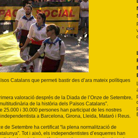
sos Catalans que permeti bastir des d’ara mateix polítiques
primera valoració després de la Diada de l’Onze de Setembre,
multitudinària de la història dels Països Catalans”.
re 25.000 i 30.000 persones han participat de les nostres
a independentista a Barcelona, Girona, Lleida, Mataró i Reus.
 de Setembre ha certificat “la plena normalització de
atalunya”. Tot i això, els independentistes d’esquerres han