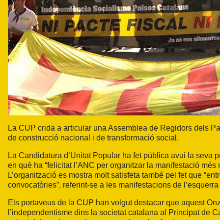
La CUP crida a articular una Assemblea de Regidors dels Paï
de construcció nacional i de transformació social.
La Candidatura d’Unitat Popular ha fet pública avui la seva 
en què ha “felicitat l’ANC per organitzar la manifestació més 
L’organització es mostra molt satisfeta també pel fet que “ent
convocatòries”, referint-se a les manifestacions de l’esquerr
Els portaveus de la CUP han volgut destacar que aquest Onze
l’independentisme dins la societat catalana al Principat de C