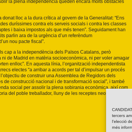
assolir la plena independència queden encara molts obstacles
 donat lloc a la dura crítica al govern de la Generalitat: “Ens
des duríssimes contra els serveis socials i contra les classes
ruptes i baixa impostos als que més tenen”. Seguidament han
tits parlin ara de la urgència d’un referèndum
’un nou pacte fiscal”.
ls cap a la independència dels Països Catalans, però
a ni de Madrid en matèria socioeconòmica, ni per voler amagar
ten enlloc”. En aquesta línia, l’organització independentista
àrrecs electes “a arribar a acords per tal d’impulsar un procés
 l’objectiu de construir una Assemblea de Regidors dels
s de construcció nacional i de transformació social”, i també
genda social per assolir la plena sobirania econòmica, així com
oria del poble treballador, lluny de les receptes neoliberals que
CANDIDATU
tercers am
l'elecció d
més inform