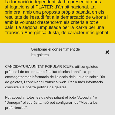
La formació independentista ha presentat dues
al·legacions al PLATER d’àmbit nacional. La
primera, amb una proposta pròpia basada en els
resultats de l’estudi fet a la demarcació de Girona i
amb la voluntat d’estendre’n els criteris a tot el
país. La segona, impulsada per la Xarxa per una
Transició Energètica Justa, de caràcter més global.
Gestionar el consentiment de
les galetes
CANDIDATURA UNITAT POPULAR (CUP), utilitza galetes
pròpies i de tercers amb finalitat tècnica i analítica, per
emmagatzemar informació de l'elecció dels usuaris sobre l'ús
de galetes, i conèixer el trànsit al web. Per a més informació
consulteu la nostra
política de galetes
.
Pot acceptar totes les galetes pitjant el botó "Acceptar" o
Vols subscriure’t al nostre butlletí?
"Denegar" el seu ús també pot configurar-les "Mostra les
preferències".