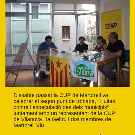
Dissabte passat la
CUP de Martorell
va
celebrar el segon punt de trobada, “Lluites
contra l’especulació des dels municipis”
juntament amb un representant de la CUP
de Vilanova i la Geltrú i dos membres de
Martorell Viu.