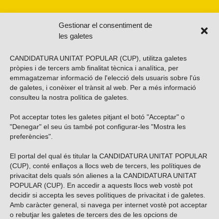
Gestionar el consentiment de
les galetes
CANDIDATURA UNITAT POPULAR (CUP), utilitza galetes
pròpies i de tercers amb finalitat tècnica i analítica, per
emmagatzemar informació de l'elecció dels usuaris sobre l'ús
de galetes, i conèixer el trànsit al web. Per a més informació
consulteu la nostra
política de galetes
.
Pot acceptar totes les galetes pitjant el botó "Acceptar" o
Vols subscriure’t al nostre butlletí?
"Denegar" el seu ús també pot configurar-les "Mostra les
preferències".
El portal del qual és titular la CANDIDATURA UNITAT POPULAR
(CUP), conté enllaços a llocs web de tercers, les polítiques de
ENVIAR
privacitat dels quals són alienes a la CANDIDATURA UNITAT
POPULAR (CUP). En accedir a aquests llocs web vostè pot
decidir si accepta les seves polítiques de privacitat i de galetes.
Troba’ns a les xarxes socials
Amb caràcter general, si navega per internet vostè pot acceptar
o rebutjar les galetes de tercers des de les opcions de