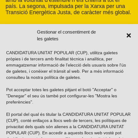
país. La segona, impulsada per la Xarxa per una
Transició Energètica Justa, de caràcter més global.
Gestionar el consentiment de
les galetes
CANDIDATURA UNITAT POPULAR (CUP), utilitza galetes
pròpies i de tercers amb finalitat tècnica i analítica, per
emmagatzemar informació de l'elecció dels usuaris sobre l'ús
de galetes, i conèixer el trànsit al web. Per a més informació
consulteu la nostra
política de galetes
.
Pot acceptar totes les galetes pitjant el botó "Acceptar" o
Vols subscriure’t al nostre butlletí?
"Denegar" el seu ús també pot configurar-les "Mostra les
preferències".
El portal del qual és titular la CANDIDATURA UNITAT POPULAR
(CUP), conté enllaços a llocs web de tercers, les polítiques de
ENVIAR
privacitat dels quals són alienes a la CANDIDATURA UNITAT
POPULAR (CUP). En accedir a aquests llocs web vostè pot