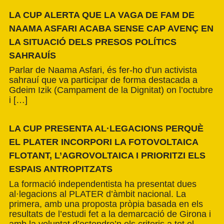
LA CUP ALERTA QUE LA VAGA DE FAM DE
NAAMA ASFARI ACABA SENSE CAP AVENÇ EN
LA SITUACIÓ DELS PRESOS POLÍTICS
SAHRAUÍS
Parlar de Naama Asfari, és fer-ho d’un activista
sahrauí que va participar de forma destacada a
Gdeim Izik (Campament de la Dignitat) on l’octubre
i […]
LA CUP PRESENTA AL·LEGACIONS PERQUÈ
EL PLATER INCORPORI LA FOTOVOLTAICA
FLOTANT, L’AGROVOLTAICA I PRIORITZI ELS
ESPAIS ANTROPITZATS
La formació independentista ha presentat dues
al·legacions al PLATER d’àmbit nacional. La
primera, amb una proposta pròpia basada en els
resultats de l’estudi fet a la demarcació de Girona i
amb la voluntat d’estendre’n els criteris a tot el