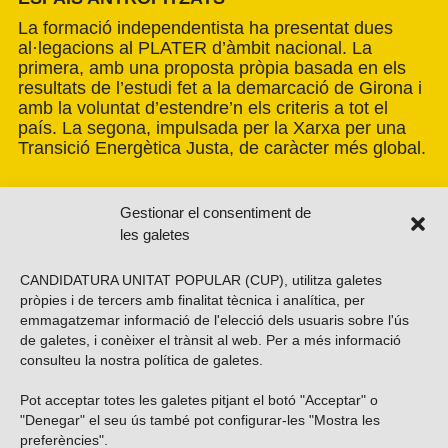
La formació independentista ha presentat dues
al·legacions al PLATER d’àmbit nacional. La
primera, amb una proposta pròpia basada en els
resultats de l’estudi fet a la demarcació de Girona i
amb la voluntat d’estendre’n els criteris a tot el
país. La segona, impulsada per la Xarxa per una
Transició Energètica Justa, de caràcter més global.
Gestionar el consentiment de
les galetes
CANDIDATURA UNITAT POPULAR (CUP), utilitza galetes
pròpies i de tercers amb finalitat tècnica i analítica, per
emmagatzemar informació de l'elecció dels usuaris sobre l'ús
de galetes, i conèixer el trànsit al web. Per a més informació
consulteu la nostra
política de galetes
.
Pot acceptar totes les galetes pitjant el botó "Acceptar" o
Vols subscriure’t al nostre butlletí?
"Denegar" el seu ús també pot configurar-les "Mostra les
preferències".