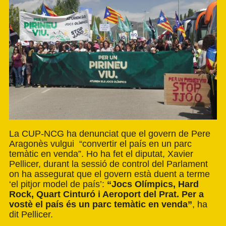
La CUP-NCG ha denunciat que el govern de Pere
Aragonès vulgui “convertir el país en un parc
temàtic en venda”. Ho ha fet el diputat, Xavier
Pellicer, durant la sessió de control del Parlament
on ha assegurat que el govern està duent a terme
‘el pitjor model de país’:
“Jocs Olímpics, Hard
Rock, Quart Cinturó i Aeroport del Prat. Per a
vostè el país és un parc temàtic en venda”
, ha
dit Pellicer.