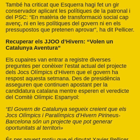
També ha criticat que Esquerra hagi fet un gir
conservador aplicant les polítiques de la patronal i
del PSC: “En matèria de transformació social cap
avenç, ni en les polítiques del govern ni en els
pressupostos que pretenen aprovar”, ha dit Pellicer.
Recuperar els JJOO d’Hivern: “Volen un
Catalunya Aventura”
Els cupaires van entrar a registre diverses
preguntes per conèixer l’estat actual del projecte
dels Jocs Olímpics d’Hivern que el govern ha
respost aquesta setmana. Des de presidència
asseguren que continuen apostant per la
candidatura catalana mentre esperen el veredicte
del Comitè Olímpic Espanyol:
“El Govern de Catalunya segueix creient que els
Jocs Olímpics i Paralímpics d’Hivern Pirineus-
Barcelona són un projecte que pot generar
oportunitats al territori»
És per aquest motiu que el diputat Xavier Pellicer,