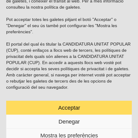
de galetes, i conèixer el trànsit al web. Per a més informació
consulteu la nostra
política de galetes
.
Pot acceptar totes les galetes pitjant el botó "Acceptar" o
Vols subscriure’t al nostre butlletí?
"Denegar" el seu ús també pot configurar-les "Mostra les
preferències".
El portal del qual és titular la CANDIDATURA UNITAT POPULAR
(CUP), conté enllaços a llocs web de tercers, les polítiques de
ENVIAR
privacitat dels quals són alienes a la CANDIDATURA UNITAT
POPULAR (CUP). En accedir a aquests llocs web vostè pot
decidir si accepta les seves polítiques de privacitat i de galetes.
Troba’ns a les xarxes socials
Amb caràcter general, si navega per internet vostè pot acceptar
o rebutjar les galetes de tercers des de les opcions de
configuració del seu navegador.
Acceptar
Carrer Casp 180 (baixos), Barcelona.
623495996
Denegar
contacte@cup.cat
Mostra les preferències