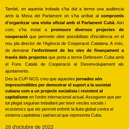
També, en aquesta trobada s’ha dut a terme una audiència 
amb la Mesa del Parlament on s’ha arribat al 
compromís 
d’organitzar una visita oficial amb el Parlament Cubà
. Així 
com, s’ha instat a 
promoure diversos projectes de 
cooperació 
que permetin obrir possibilitats d’incidència en el 
nou pla director de l’Agència de Cooperació Catalana. A més, 
de demanar 
l’enfortiment de les vies de finançament a 
través dels projectes
 que porta a terme Defensem Cuba amb 
el Fons Català de Cooperació al Desenvolupament als 
ajuntaments.
Des la CUP-NCG creu que aquestes
 jornades són 
imprescindibles per demostrar el suport a la societat 
cubana com a un projecte socialista i resistent al 
capitalisme 
en l’ordre internacional actual. Asseguren que per 
tot plegat seguiran treballant per teixir vincles socials i 
econòmics que els permeti enfortir la lluita global contra el 
sistema capitalista i patriarcal que representa Cuba. 
20 d'octubre de 2022