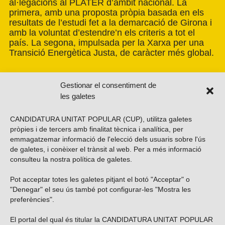
al·legacions al PLATER d’àmbit nacional. La
primera, amb una proposta pròpia basada en els
resultats de l’estudi fet a la demarcació de Girona i
amb la voluntat d’estendre’n els criteris a tot el
país. La segona, impulsada per la Xarxa per una
Transició Energètica Justa, de caràcter més global.
Gestionar el consentiment de
les galetes
CANDIDATURA UNITAT POPULAR (CUP), utilitza galetes
pròpies i de tercers amb finalitat tècnica i analítica, per
emmagatzemar informació de l'elecció dels usuaris sobre l'ús
de galetes, i conèixer el trànsit al web. Per a més informació
consulteu la nostra
política de galetes
.
Pot acceptar totes les galetes pitjant el botó "Acceptar" o
Vols subscriure’t al nostre butlletí?
"Denegar" el seu ús també pot configurar-les "Mostra les
preferències".
El portal del qual és titular la CANDIDATURA UNITAT POPULAR