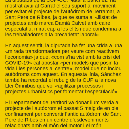
La diputada de la CUP-CC, Natàlia Sànchez, ha
mostrat avui al Garraf el seu suport al moviment
per evitar el projecte de l’autòdrom de Terramar, a
Sant Pere de Ribes, ja que se suma al «llistat de
projectes amb marca Damià Calvet amb caire
especulatiu, mirat cap a les elits i que condemna a
les treballadores a la precarietat laboral».
En aquest sentit, la diputada ha fet una crida a una
«mirada transformadora per veure com reactivem
l’economia» ja que, «com s’ha vist amb la crisi del
COVID-19» cal apostar «per models que posin la
vida i les persones al centre», model que no inclou
autòdroms com aquest. En aquesta línia, Sànchez
també ha recordat el rebuig de la CUP a la nova
Llei Òmnibus que vol «agilitzar processos i
projectes urbanístics per fomentar l’especulació».
El Departament de Territori va donar llum verda al
projecte de l’autòdrom el passat 5 maig de en ple
confinament per convertir l’antic autòdrom de Sant
Pere de Ribes en un centre d’esdeveniments
relacionats amb el món del motor i el món