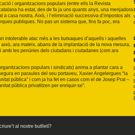
ació i organitzacions populars (entre ells la Revista
catalana ha estat, des de fa ja uns quants anys, una menjadora
at a casa nostra. Això, i l’eliminació successiva d’impostos als
arques publiques. No pas un sistema que, fins fa poc, era
un intolerable atac més a les butxaques d’aquells i aquelles
això, ara mateix, abans de la implantació de la nova mesura,
ci amb les penúries dels ciutadans i ciutadanes (com ara
organitzacions populars i sindicats) anima a plantar cara a
ssegura en paraules del seu portaveu, Xavier Angelergues “la
nitat pública” i com ja ha fet en casos com el de Josep Prat –
itat pública privatitzen per enriquir-se”.
riure’t al nostre butlletí?