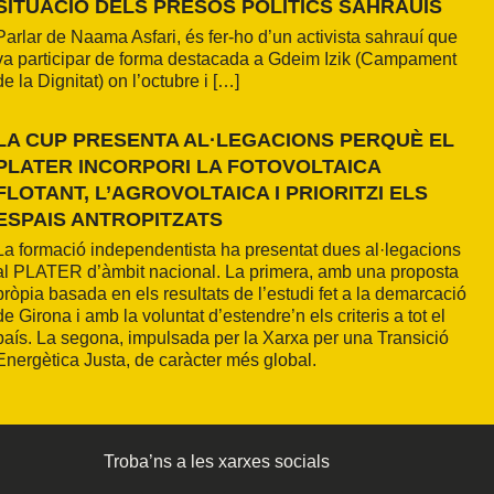
SITUACIÓ DELS PRESOS POLÍTICS SAHRAUÍS
Parlar de Naama Asfari, és fer-ho d’un activista sahrauí que
va participar de forma destacada a Gdeim Izik (Campament
de la Dignitat) on l’octubre i […]
LA CUP PRESENTA AL·LEGACIONS PERQUÈ EL
PLATER INCORPORI LA FOTOVOLTAICA
FLOTANT, L’AGROVOLTAICA I PRIORITZI ELS
ESPAIS ANTROPITZATS
La formació independentista ha presentat dues al·legacions
al PLATER d’àmbit nacional. La primera, amb una proposta
pròpia basada en els resultats de l’estudi fet a la demarcació
de Girona i amb la voluntat d’estendre’n els criteris a tot el
país. La segona, impulsada per la Xarxa per una Transició
Energètica Justa, de caràcter més global.
Troba’ns a les xarxes socials