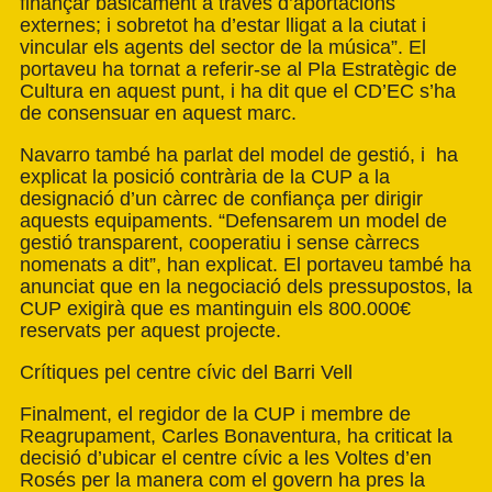
finançar bàsicament a través d’aportacions
externes; i sobretot ha d’estar lligat a la ciutat i
vincular els agents del sector de la música”. El
portaveu ha tornat a referir-se al Pla Estratègic de
Cultura en aquest punt, i ha dit que el CD’EC s’ha
de consensuar en aquest marc.
Navarro també ha parlat del model de gestió, i ha
explicat la posició contrària de la CUP a la
designació d’un càrrec de confiança per dirigir
aquests equipaments. “Defensarem un model de
gestió transparent, cooperatiu i sense càrrecs
nomenats a dit”, han explicat. El portaveu també ha
anunciat que en la negociació dels pressupostos, la
CUP exigirà que es mantinguin els 800.000€
reservats per aquest projecte.
Crítiques pel centre cívic del Barri Vell
Finalment, el regidor de la CUP i membre de
Reagrupament, Carles Bonaventura, ha criticat la
decisió d’ubicar el centre cívic a les Voltes d’en
Rosés per la manera com el govern ha pres la