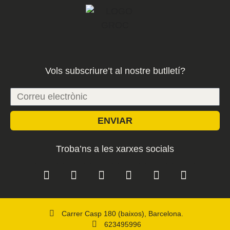
Vols subscriure’t al nostre butlletí?
ENVIAR
Troba’ns a les xarxes socials
Carrer Casp 180 (baixos), Barcelona.
623495996