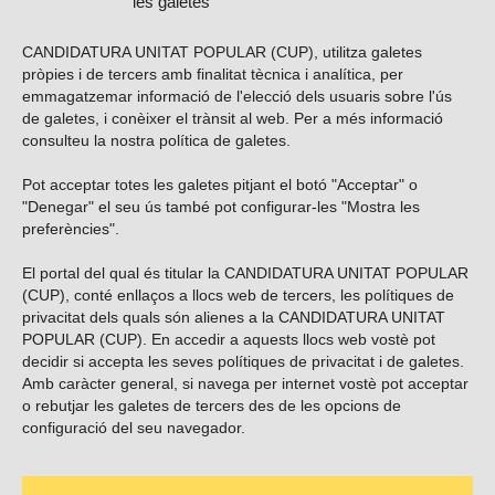
les galetes
CANDIDATURA UNITAT POPULAR (CUP), utilitza galetes
pròpies i de tercers amb finalitat tècnica i analítica, per
emmagatzemar informació de l'elecció dels usuaris sobre l'ús
de galetes, i conèixer el trànsit al web. Per a més informació
consulteu la nostra
política de galetes
.
Pot acceptar totes les galetes pitjant el botó "Acceptar" o
Vols subscriure’t al nostre butlletí?
"Denegar" el seu ús també pot configurar-les "Mostra les
preferències".
El portal del qual és titular la CANDIDATURA UNITAT POPULAR
(CUP), conté enllaços a llocs web de tercers, les polítiques de
ENVIAR
privacitat dels quals són alienes a la CANDIDATURA UNITAT
POPULAR (CUP). En accedir a aquests llocs web vostè pot
decidir si accepta les seves polítiques de privacitat i de galetes.
Troba’ns a les xarxes socials
Amb caràcter general, si navega per internet vostè pot acceptar
o rebutjar les galetes de tercers des de les opcions de
configuració del seu navegador.