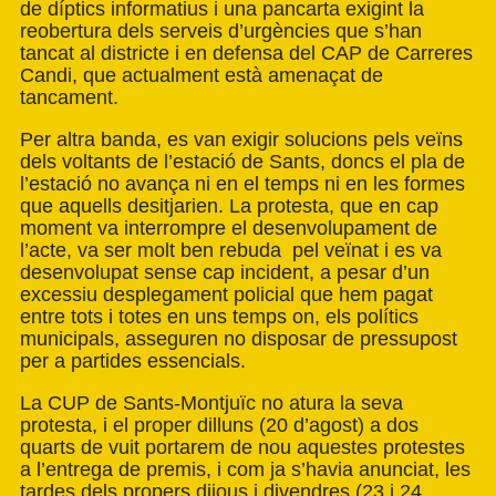
de díptics informatius i una pancarta exigint la
reobertura dels serveis d’urgències que s’han
tancat al districte i en defensa del CAP de Carreres
Candi, que actualment està amenaçat de
tancament.
Per altra banda, es van exigir solucions pels veïns
dels voltants de l’estació de Sants, doncs el pla de
l’estació no avança ni en el temps ni en les formes
que aquells desitjarien. La protesta, que en cap
moment va interrompre el desenvolupament de
l’acte, va ser molt ben rebuda pel veïnat i es va
desenvolupat sense cap incident, a pesar d’un
excessiu desplegament policial que hem pagat
entre tots i totes en uns temps on, els polítics
municipals, asseguren no disposar de pressupost
per a partides essencials.
La CUP de Sants-Montjuïc no atura la seva
protesta, i el proper dilluns (20 d’agost) a dos
quarts de vuit portarem de nou aquestes protestes
a l’entrega de premis, i com ja s’havia anunciat, les
tardes dels propers dijous i divendres (23 i 24