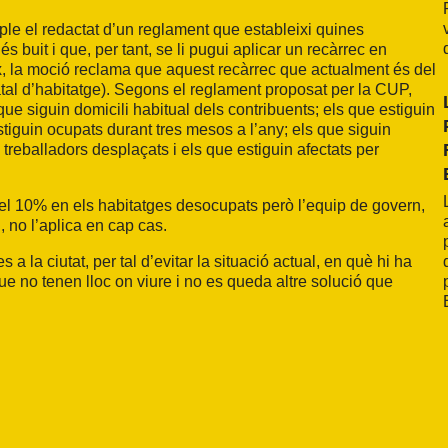
ple el redactat d’un reglament que estableixi quines
 buit i que, per tant, se li pugui aplicar un recàrrec en
ix, la moció reclama que aquest recàrrec que actualment és del
atal d’habitatge). Segons el reglament proposat per la CUP,
ue siguin domicili habitual dels contribuents; els que estiguin
stiguin ocupats durant tres mesos a l’any; els que siguin
eballadors desplaçats i els que estiguin afectats per
 del 10% en els habitatges desocupats però l’equip de govern,
, no l’aplica en cap cas.
a la ciutat, per tal d’evitar la situació actual, en què hi ha
e no tenen lloc on viure i no es queda altre solució que