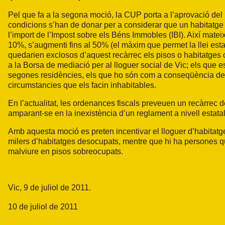
Pel que fa a la segona moció, la CUP porta a l’aprovació del 
condicions s’han de donar per a considerar que un habitatge és
l’import de l’Impost sobre els Béns Immobles (IBI). Així mate
10%, s’augmenti fins al 50% (el màxim que permet la llei est
quedarien exclosos d’aquest recàrrec els pisos o habitatges q
a la Borsa de mediació per al lloguer social de Vic; els que e
segones residències, els que ho són com a conseqüència de tr
circumstancies que els facin inhabitables.
En l’actualitat, les ordenances fiscals preveuen un recàrrec
amparant-se en la inexistència d’un reglament a nivell estatal
Amb aquesta moció es preten incentivar el lloguer d’habitatges 
milers d’habitatges desocupats, mentre que hi ha persones qu
malviure en pisos sobreocupats.
Vic, 9 de juliol de 2011.
10 de juliol de 2011