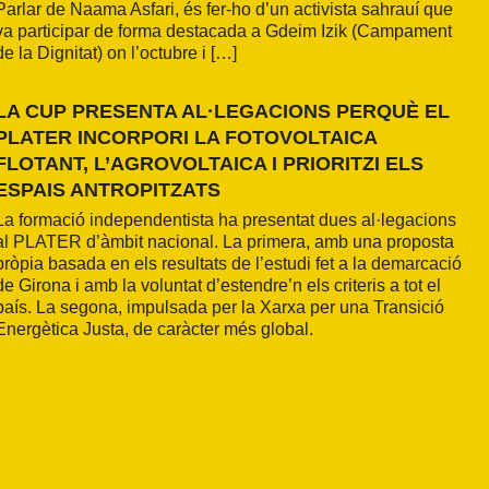
Parlar de Naama Asfari, és fer-ho d’un activista sahrauí que
va participar de forma destacada a Gdeim Izik (Campament
de la Dignitat) on l’octubre i […]
LA CUP PRESENTA AL·LEGACIONS PERQUÈ EL
PLATER INCORPORI LA FOTOVOLTAICA
FLOTANT, L’AGROVOLTAICA I PRIORITZI ELS
ESPAIS ANTROPITZATS
La formació independentista ha presentat dues al·legacions
al PLATER d’àmbit nacional. La primera, amb una proposta
pròpia basada en els resultats de l’estudi fet a la demarcació
de Girona i amb la voluntat d’estendre’n els criteris a tot el
país. La segona, impulsada per la Xarxa per una Transició
Energètica Justa, de caràcter més global.