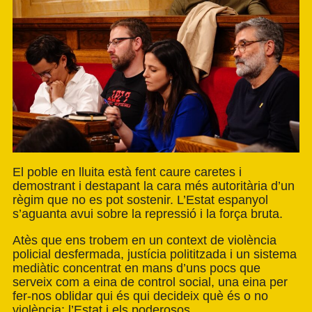
El poble en lluita està fent caure caretes i
demostrant i destapant la cara més autoritària d’un
règim que no es pot sostenir. L’Estat espanyol
s’aguanta avui sobre la repressió i la força bruta.
Atès que ens trobem en un context de violència
policial desfermada, justícia polititzada i un sistema
mediàtic concentrat en mans d’uns pocs que
serveix com a eina de control social, una eina per
fer-nos oblidar qui és qui decideix què és o no
violència: l’Estat i els poderosos.