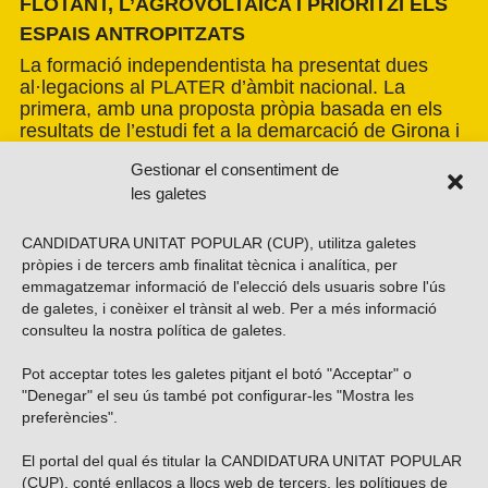
FLOTANT, L’AGROVOLTAICA I PRIORITZI ELS
ESPAIS ANTROPITZATS
La formació independentista ha presentat dues
al·legacions al PLATER d’àmbit nacional. La
primera, amb una proposta pròpia basada en els
resultats de l’estudi fet a la demarcació de Girona i
amb la voluntat d’estendre’n els criteris a tot el
Gestionar el consentiment de
país. La segona, impulsada per la Xarxa per una
les galetes
Transició Energètica Justa, de caràcter més global.
CANDIDATURA UNITAT POPULAR (CUP), utilitza galetes
pròpies i de tercers amb finalitat tècnica i analítica, per
emmagatzemar informació de l'elecció dels usuaris sobre l'ús
de galetes, i conèixer el trànsit al web. Per a més informació
consulteu la nostra
política de galetes
.
Pot acceptar totes les galetes pitjant el botó "Acceptar" o
Vols subscriure’t al nostre butlletí?
"Denegar" el seu ús també pot configurar-les "Mostra les
preferències".
El portal del qual és titular la CANDIDATURA UNITAT POPULAR
(CUP), conté enllaços a llocs web de tercers, les polítiques de