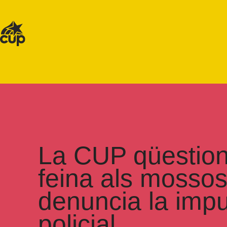
La CUP qüestion
feina als mossos 
denuncia la impun
policial