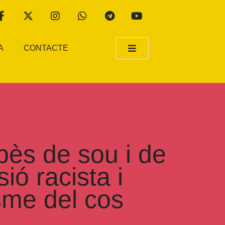
A
CONTACTE
pès de sou i de
ió racista i
isme del cos