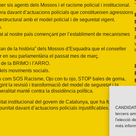
 sis agents dels Mossos i el racisme policial i institucional.
era davant d’actuacions policials que constitueixen agressions
estructural amb el model policial i de seguretat vigent.
s.
etat al nostre país començant per l’establiment de mecanismes
ran de la història” dels Mossos d’Esquadra que el conseller
tar en seu parlamentària el passat mes de març.
ot de la BRIMO i l’ARRO.
ó dels moviments socials.
ves com SOS Racisme, Ojo con tu ojo, STOP bales de goma,
int la revisió i transformació del model de seguretat i la
eralitat manté contra la dissidència política.
itat institucional del govern de Catalunya, que ha fomentat, en
CANDIDATU
punitat davant d’actuacions policials injustificables.
tercers am
l'elecció d
més inform