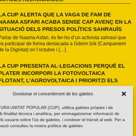
LA CUP ALERTA QUE LA VAGA DE FAM DE
NAAMA ASFARI ACABA SENSE CAP AVENÇ EN LA
SITUACIÓ DELS PRESOS POLÍTICS SAHRAUÍS
Parlar de Naama Asfari, és fer-ho d’un activista sahrauí que
va participar de forma destacada a Gdeim Izik (Campament
de la Dignitat) on l’octubre i […]
LA CUP PRESENTA AL·LEGACIONS PERQUÈ EL
PLATER INCORPORI LA FOTOVOLTAICA
FLOTANT, L’AGROVOLTAICA I PRIORITZI ELS
ESPAIS ANTROPITZATS
Gestionar el consentiment de les galetes
La formació independentista ha presentat dues al·legacions
al PLATER d’àmbit nacional. La primera, amb una proposta
RA UNITAT POPULAR (CUP), utilitza galetes pròpies i de
pròpia basada en els resultats de l’estudi fet a la demarcació
b finalitat tècnica i analítica, per emmagatzemar informació de
de Girona i amb la voluntat d’estendre’n els criteris a tot el
els usuaris sobre l'ús de galetes, i conèixer el trànsit al web. Per a
país. La segona, impulsada per la Xarxa per una Transició
ació consulteu la nostra
política de galetes
.
Energètica Justa, de caràcter més global.