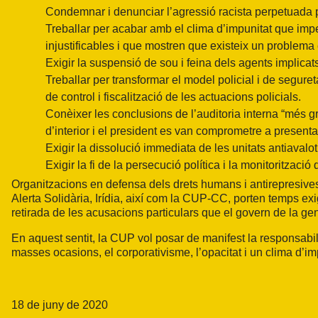
Condemnar i denunciar l’agressió racista perpetuada per
Treballar per acabar amb el clima d’impunitat que imp
injustificables i que mostren que existeix un problema 
Exigir la suspensió de sou i feina dels agents implicat
Treballar per transformar el model policial i de segur
de control i fiscalització de les actuacions policials.
Conèixer les conclusions de l’auditoria interna “més g
d’interior i el president es van comprometre a presen
Exigir la dissolució immediata de les unitats antiaval
Exigir la fi de la persecució política i la monitoritzaci
Organitzacions en defensa dels drets humans i antirepresi
Alerta Solidària, Irídia, així com la CUP-CC, porten temps exig
retirada de les acusacions particulars que el govern de la gen
En aquest sentit, la CUP vol posar de manifest la responsabil
masses ocasions, el corporativisme, l’opacitat i un clima d’im
18 de juny de 2020