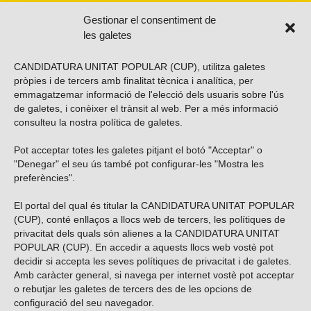
Gestionar el consentiment de
les galetes
CANDIDATURA UNITAT POPULAR (CUP), utilitza galetes
pròpies i de tercers amb finalitat tècnica i analítica, per
emmagatzemar informació de l'elecció dels usuaris sobre l'ús
de galetes, i conèixer el trànsit al web. Per a més informació
consulteu la nostra
política de galetes
.
Pot acceptar totes les galetes pitjant el botó "Acceptar" o
Vols subscriure’t al nostre butlletí?
"Denegar" el seu ús també pot configurar-les "Mostra les
preferències".
El portal del qual és titular la CANDIDATURA UNITAT POPULAR
(CUP), conté enllaços a llocs web de tercers, les polítiques de
ENVIAR
privacitat dels quals són alienes a la CANDIDATURA UNITAT
POPULAR (CUP). En accedir a aquests llocs web vostè pot
decidir si accepta les seves polítiques de privacitat i de galetes.
Troba’ns a les xarxes socials
Amb caràcter general, si navega per internet vostè pot acceptar
o rebutjar les galetes de tercers des de les opcions de
configuració del seu navegador.