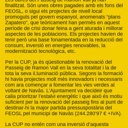
finalitzat. Són unes obres pagades amb els fons del
FEOSL, o sigui els projectes de nivell local
promoguts pel govern espanyol, anomenats “plans
Zapatero”, que teòricament han permès en aquest
període de crisi donar feina a gent aturada i millorar
aspectes de les poblacions. Els projectes havien de
tenir però una base fonamentada en la reducció del
consum, inversió en energies renovables, la
modernització tecnològica, etc.
Per la CUP, ja és qüestionable la renovació del
Passeig de Ramon Vall en la seva totalitat i la de
tota la seva il.luminació pública. Segons la formació
hi havia projectes molt més innovadors i necessaris
com ara començar a fomentar les vies verdes al
voltant de Navàs. L’Ajuntament va decideir que
calia prioritzar l’estalvi energètic i que això és motiu
suficient per la renovació del passeig fins al punt de
destinar-hi la major partida pressuspostària del
FEOSL pel municipi de Navàs (244.280’97 € +IVA).
La CUP no entén com una inversió d’aquesta