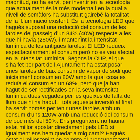
magnitud, no ha servit per invertir en la tecnologia
que actualment és la més moderna i en la qual a
nivell de semàfors ha substituït gairebé la totalitat
de la il.luminació existent. És la tecnologia LED que
hagués suposat una reducció del consum de les
faroles del passeig d’un 84% (40W) respecte a les
que hi havia (250W), i mantenint la intensitat
lumínica de les antigues faroles. El LED redueix
espectacularment el consum però no es veu afectat
en la intensitat lumínica. Segons la CUP, el que
s’ha fet per part de l’Ajuntament ha estat posar
unes faroles de baix consum de vapor de sodi que
inicialment consumien 80W amb la qual cosa es
reduïa el consum en un 68%, però que ja han
hagut de ser rectificades en la seva intensitat
lumínica dues vegades per les queixes de falta de
llum que hi ha hagut, i tota aquesta inversió al final
ha servit només per tenir unes faroles amb un
consum d’uns 120W amb una reducció del consum
de poc més del 50%. Ens preguntem: no hauria
estat millor apostar directament pels LED si
igualment ens hem quedat a mig camí? Hagués
estat el millor tenint en compte el pressupost total