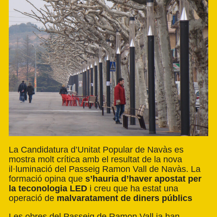
La Candidatura d’Unitat Popular de Navàs es
mostra molt crítica amb el resultat de la nova
il·luminació del Passeig Ramon Vall de Navàs. La
formació opina que
s’hauria d’haver apostat per
la teconologia LED
i creu que ha estat una
operació de
malvaratament de diners públics
Les obres del Passeig de Ramon Vall ja han