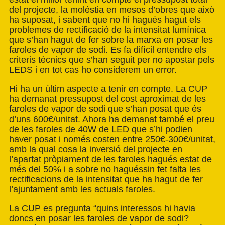
del projecte, la moléstia en mesos d’obres que això
ha suposat, i sabent que no hi hagués hagut els
problemes de rectificació de la intensitat lumínica
que s’han hagut de fer sobre la marxa en posar les
faroles de vapor de sodi. Es fa difícil entendre els
criteris tècnics que s’han seguit per no apostar pels
LEDS i en tot cas ho considerem un error.
Hi ha un últim aspecte a tenir en compte. La CUP
ha demanat pressupost del cost aproximat de les
faroles de vapor de sodi que s’han posat que és
d’uns 600€/unitat. Ahora ha demanat també el preu
de les faroles de 40W de LED que s’hi podien
haver posat i només costen entre 250€-300€/unitat,
amb la qual cosa la inversió del projecte en
l’apartat pròpiament de les faroles hagués estat de
més del 50% i a sobre no haguéssin fet falta les
rectificacions de la intensitat que ha hagut de fer
l’ajuntament amb les actuals faroles.
La CUP es pregunta “quins interessos hi havia
doncs en posar les faroles de vapor de sodi?