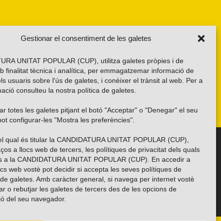
Gestionar el consentiment de les galetes
RA UNITAT POPULAR (CUP), utilitza galetes pròpies i de
b finalitat tècnica i analítica, per emmagatzemar informació de
els usuaris sobre l'ús de galetes, i conèixer el trànsit al web. Per a
ació consulteu la nostra
política de galetes
.
r totes les galetes pitjant el botó "Acceptar" o "Denegar" el seu
ot configurar-les "Mostra les preferències".
 del qual és titular la CANDIDATURA UNITAT POPULAR (CUP),
Troba’ns a les xarxes socials
ços a llocs web de tercers, les polítiques de privacitat dels quals
es a la CANDIDATURA UNITAT POPULAR (CUP). En accedir a
ocs web vostè pot decidir si accepta les seves polítiques de
i de galetes. Amb caràcter general, si navega per internet vostè
ar o rebutjar les galetes de tercers des de les opcions de
ió del seu navegador.