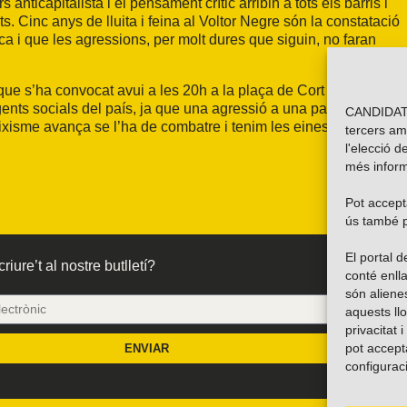
s anticapitalista i el pensament crític arribin a tots els barris i
. Cinc anys de lluita i feina al Voltor Negre són la constatació
a i que les agressions, per molt dures que siguin, no faran
que s’ha convocat avui a les 20h a la plaça de Cort de Palma
agents socials del país, ja que una agressió a una part del
CANDIDATU
feixisme avança se l’ha de combatre i tenim les eines i els
tercers am
l'elecció d
més inform
Pot accepta
ús també p
El portal
riure’t al nostre butlletí?
conté enlla
són alien
aquests ll
privacitat 
pot accept
ENVIAR
configurac