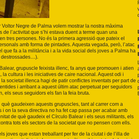
ar Voltor Negre de Palma volem mostrar la nostra màxima
nts de l’activitat que s’hi estava duent a terme quan una
ien tres persones. No és la primera agressió que pateix el
 personals amb forma de pintades. Aquesta vegada, però, l’atac
 que fa a la militància i a la vida social dels joves a Palma ha
es destrossades…).
alear, grupuscle feixista illenc, fa anys que promouen i atien
, la cultura i les iniciatives de caire nacional. Aquest odi i
a societat illenca hagi de patir conflictes inventats per part de
entides i arribant a aquest últim atac perpetuat per seguidors
, els seus seguidors els fan la feia bruta.
e què gaudeixen aquests grupuscles, tant al carrer com a
s i on la seva directiva no ha fet cap passa per acabar amb
itat de què gaudeix el Círculo Balear i els seus militants, els
ontra tots els sectors de la societat que no pensen com ells.
s joves que estan treballant per fer de la ciutat i de l’illa de