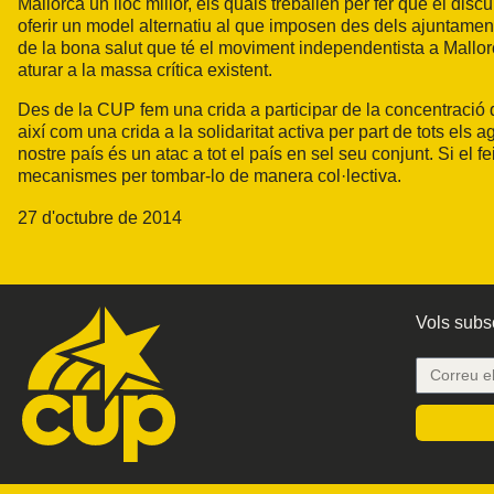
Mallorca un lloc millor, els quals treballen per fer que el discur
oferir un model alternatiu al que imposen des dels ajuntaments
de la bona salut que té el moviment independentista a Mallorc
aturar a la massa crítica existent.
Des de la CUP fem una crida a participar de la concentració 
així com una crida a la solidaritat activa per part de tots els 
nostre país és un atac a tot el país en sel seu conjunt. Si el 
mecanismes per tombar-lo de manera col·lectiva.
27 d'octubre de 2014
Vols subsc