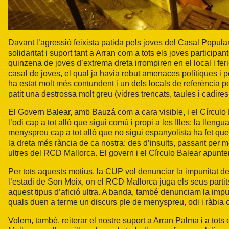
Davant l’agressió feixista patida pels joves del Casal Popul
solidaritat i suport tant a Arran com a tots els joves participa
quinzena de joves d’extrema dreta irrompiren en el local i fer
casal de joves, el qual ja havia rebut amenaces polítiques i
ha estat molt més contundent i un dels locals de referència pel
patit una destrossa molt greu (vidres trencats, taules i cadir
El Govern Balear, amb Bauzá com a cara visible, i el Círculo B
l’odi cap a tot allò que sigui comú i propi a les Illes: la llengua
menyspreu cap a tot allò que no sigui espanyolista ha fet que l
la dreta més rància de ca nostra: des d’insults, passant per m
ultres del RCD Mallorca. El govern i el Círculo Balear apunten
Per tots aquests motius, la CUP vol denunciar la impunitat d
l’estadi de Son Moix, on el RCD Mallorca juga els seus partit
aquest tipus d’afició ultra. A banda, també denunciam la impun
quals duen a terme un discurs ple de menyspreu, odi i ràbia c
Volem, també, reiterar el nostre suport a Arran Palma i a tots el