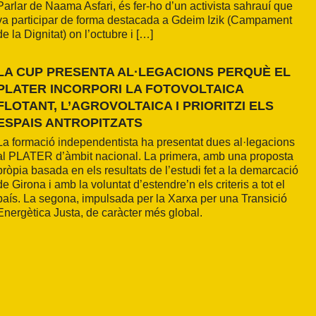
Parlar de Naama Asfari, és fer-ho d’un activista sahrauí que
va participar de forma destacada a Gdeim Izik (Campament
de la Dignitat) on l’octubre i […]
LA CUP PRESENTA AL·LEGACIONS PERQUÈ EL
PLATER INCORPORI LA FOTOVOLTAICA
FLOTANT, L’AGROVOLTAICA I PRIORITZI ELS
ESPAIS ANTROPITZATS
La formació independentista ha presentat dues al·legacions
al PLATER d’àmbit nacional. La primera, amb una proposta
pròpia basada en els resultats de l’estudi fet a la demarcació
de Girona i amb la voluntat d’estendre’n els criteris a tot el
país. La segona, impulsada per la Xarxa per una Transició
Energètica Justa, de caràcter més global.