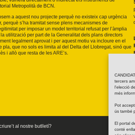
itorial Metropolità de BCN.
oposem a aquest nou projecte perquè no existeix cap urgència
or, perquè s’ha tramitat sense plens mecanismes de
itimitat per imposar un model territorial refusat per l’àmplia
utilització per part de la Generalitat dels plans directors
ment legalment aprovat i per aquest motiu va incloure en el
pla, que no sols es limita al del Delta del Llobregat, sinó que
s i allò que resta de les ARE’s.
CANDIDATU
tercers am
l'elecció d
més inform
Pot accepta
ús també p
El portal
riure’t al nostre butlletí?
conté enlla