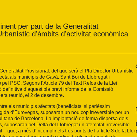
nent per part de la Generalitat
Urbanístic d’àmbits d’activitat econòmica
eneralitat Provisional, del que serà el Pla Director Urbanístic
fecta als municipis de Gavà, Sant Boi de Llobregat i
pel PSC. Segons l’Article 79 del Text Refós de la Llei
definitiva d’aquest pla previ informe de la Comissió
pera reunió, el 2 de desembre.
tre els municipis afectats (beneficiats, si parléssim
ugida d’Eurovegas, suposaran un nou cop irreversible per un
politana de Barcelona. La implantació de forma dispersa dels
ls, suposaran pel Delta del Llobregat un atemptat irreversible
 – que, a més d’incomplir els tres punts de l’article 3 de la Llei
e, vulnera directament o indirecta els instruments de