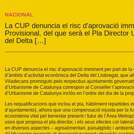
NACIONAL
La CUP denuncia el risc d’aprovació immi
Provisional, del que serà el Pla Director 
del Delta […]
La CUP denuncia el risc d’aprovació imminent per part de la G
d’àmbits d’activitat econòmica del Delta del Llobregat, que a
Viladecans promoguts pels respectius ajuntaments governats 
d’Urbanisme de Catalunya correspon al Conseller l’aprovació 
d’Urbanisme de Catalunya inclòs en l’ordre del dia de la pro
Les requalificacions que inclou el pla, hàbilment repartides en
d’ajuntaments), alhora que una compensació injusta per la f
ecosistema vital pel benestar present i futur de l’Àrea Metro
usos que proposa el pla director, i els seus efectes col·latera
en diversos aspectes – agroalimentari, paisatgístic i ambiental
d’Urbanisme respecte el desenvolupament urbanístic sostenibl