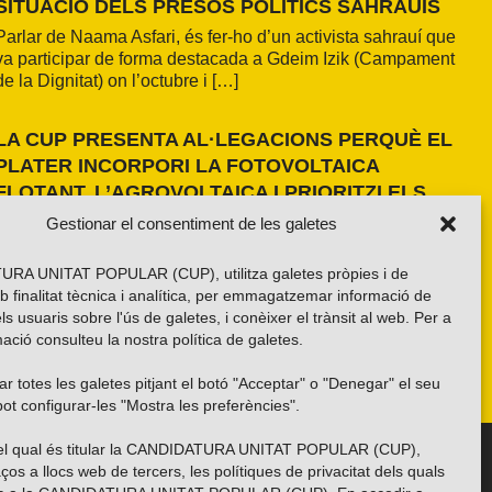
SITUACIÓ DELS PRESOS POLÍTICS SAHRAUÍS
Parlar de Naama Asfari, és fer-ho d’un activista sahrauí que
va participar de forma destacada a Gdeim Izik (Campament
de la Dignitat) on l’octubre i […]
LA CUP PRESENTA AL·LEGACIONS PERQUÈ EL
PLATER INCORPORI LA FOTOVOLTAICA
FLOTANT, L’AGROVOLTAICA I PRIORITZI ELS
ESPAIS ANTROPITZATS
Gestionar el consentiment de les galetes
La formació independentista ha presentat dues al·legacions
al PLATER d’àmbit nacional. La primera, amb una proposta
RA UNITAT POPULAR (CUP), utilitza galetes pròpies i de
pròpia basada en els resultats de l’estudi fet a la demarcació
b finalitat tècnica i analítica, per emmagatzemar informació de
de Girona i amb la voluntat d’estendre’n els criteris a tot el
els usuaris sobre l'ús de galetes, i conèixer el trànsit al web. Per a
país. La segona, impulsada per la Xarxa per una Transició
ació consulteu la nostra
política de galetes
.
Energètica Justa, de caràcter més global.
r totes les galetes pitjant el botó "Acceptar" o "Denegar" el seu
ot configurar-les "Mostra les preferències".
 del qual és titular la CANDIDATURA UNITAT POPULAR (CUP),
Troba’ns a les xarxes socials
ços a llocs web de tercers, les polítiques de privacitat dels quals