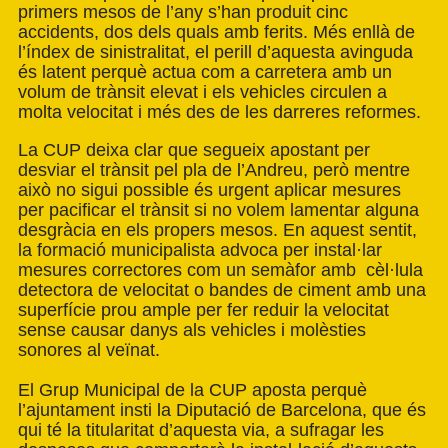
primers mesos de l’any s’han produit cinc
accidents, dos dels quals amb ferits. Més enllà de
l’índex de sinistralitat, el perill d’aquesta avinguda
és latent perquè actua com a carretera amb un
volum de trànsit elevat i els vehicles circulen a
molta velocitat i més des de les darreres reformes.
La CUP deixa clar que segueix apostant per
desviar el trànsit pel pla de l’Andreu, però mentre
això no sigui possible és urgent aplicar mesures
per pacificar el trànsit si no volem lamentar alguna
desgràcia en els propers mesos. En aquest sentit,
la formació municipalista advoca per instal·lar
mesures correctores com un semàfor amb cèl·lula
detectora de velocitat o bandes de ciment amb una
superfície prou ample per fer reduir la velocitat
sense causar danys als vehicles i molèsties
sonores al veïnat.
El Grup Municipal de la CUP aposta perquè
l’ajuntament insti la Diputació de Barcelona, que és
qui té la titularitat d’aquesta via, a sufragar les