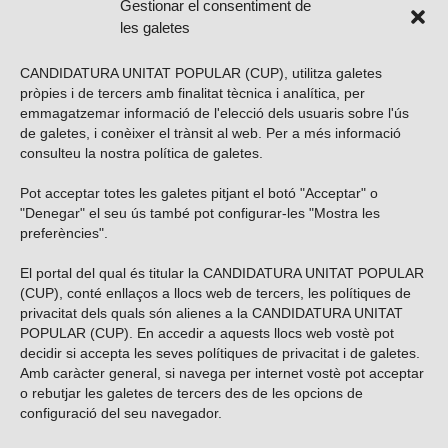
Gestionar el consentiment de
les galetes
CANDIDATURA UNITAT POPULAR (CUP), utilitza galetes
pròpies i de tercers amb finalitat tècnica i analítica, per
emmagatzemar informació de l'elecció dels usuaris sobre l'ús
de galetes, i conèixer el trànsit al web. Per a més informació
consulteu la nostra
política de galetes
.
Pot acceptar totes les galetes pitjant el botó "Acceptar" o
Vols subscriure’t al nostre butlletí?
"Denegar" el seu ús també pot configurar-les "Mostra les
preferències".
El portal del qual és titular la CANDIDATURA UNITAT POPULAR
(CUP), conté enllaços a llocs web de tercers, les polítiques de
ENVIAR
privacitat dels quals són alienes a la CANDIDATURA UNITAT
POPULAR (CUP). En accedir a aquests llocs web vostè pot
decidir si accepta les seves polítiques de privacitat i de galetes.
Troba’ns a les xarxes socials
Amb caràcter general, si navega per internet vostè pot acceptar
o rebutjar les galetes de tercers des de les opcions de
configuració del seu navegador.