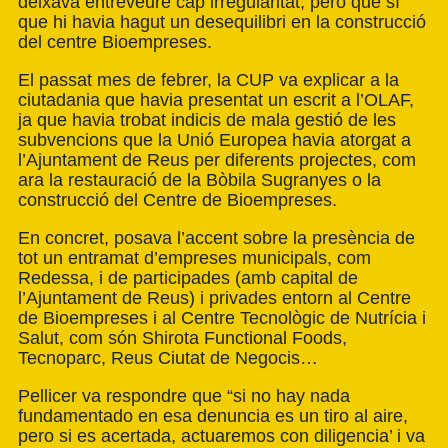
deixava entreveure cap irregularitat, però que sí
que hi havia hagut un desequilibri en la construcció
del centre Bioempreses.
El passat mes de febrer, la CUP va explicar a la
ciutadania que havia presentat un escrit a l’OLAF,
ja que havia trobat indicis de mala gestió de les
subvencions que la Unió Europea havia atorgat a
l’Ajuntament de Reus per diferents projectes, com
ara la restauració de la Bòbila Sugranyes o la
construcció del Centre de Bioempreses.
En concret, posava l’accent sobre la presència de
tot un entramat d’empreses municipals, com
Redessa, i de participades (amb capital de
l’Ajuntament de Reus) i privades entorn al Centre
de Bioempreses i al Centre Tecnològic de Nutrícia i
Salut, com són Shirota Functional Foods,
Tecnoparc, Reus Ciutat de Negocis…
Pellicer va respondre que “si no hay nada
fundamentado en esa denuncia es un tiro al aire,
pero si es acertada, actuaremos con diligencia’ i va