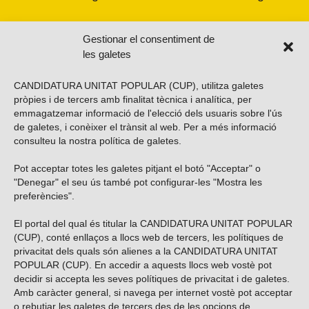
Gestionar el consentiment de
les galetes
CANDIDATURA UNITAT POPULAR (CUP), utilitza galetes
pròpies i de tercers amb finalitat tècnica i analítica, per
emmagatzemar informació de l'elecció dels usuaris sobre l'ús
de galetes, i conèixer el trànsit al web. Per a més informació
consulteu la nostra
política de galetes
.
Pot acceptar totes les galetes pitjant el botó "Acceptar" o
Vols subscriure’t al nostre butlletí?
"Denegar" el seu ús també pot configurar-les "Mostra les
preferències".
El portal del qual és titular la CANDIDATURA UNITAT POPULAR
(CUP), conté enllaços a llocs web de tercers, les polítiques de
ENVIAR
privacitat dels quals són alienes a la CANDIDATURA UNITAT
POPULAR (CUP). En accedir a aquests llocs web vostè pot
decidir si accepta les seves polítiques de privacitat i de galetes.
Troba’ns a les xarxes socials
Amb caràcter general, si navega per internet vostè pot acceptar
o rebutjar les galetes de tercers des de les opcions de