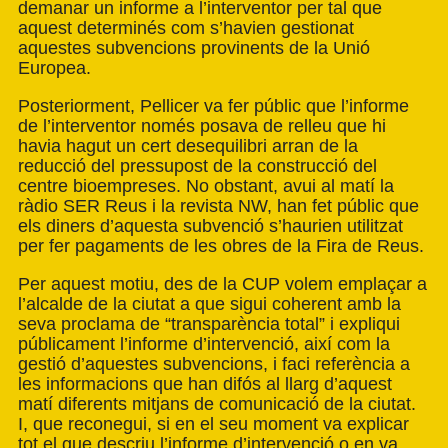
demanar un informe a l’interventor per tal que
aquest determinés com s’havien gestionat
aquestes subvencions provinents de la Unió
Europea.
Posteriorment, Pellicer va fer públic que l’informe
de l’interventor només posava de relleu que hi
havia hagut un cert desequilibri arran de la
reducció del pressupost de la construcció del
centre bioempreses. No obstant, avui al matí la
ràdio SER Reus i la revista NW, han fet públic que
els diners d’aquesta subvenció s’haurien utilitzat
per fer pagaments de les obres de la Fira de Reus.
Per aquest motiu, des de la CUP volem emplaçar a
l’alcalde de la ciutat a que sigui coherent amb la
seva proclama de “transparència total” i expliqui
públicament l’informe d’intervenció, així com la
gestió d’aquestes subvencions, i faci referència a
les informacions que han difós al llarg d’aquest
matí diferents mitjans de comunicació de la ciutat.
I, que reconegui, si en el seu moment va explicar
tot el que descriu l’informe d’intervenció o en va