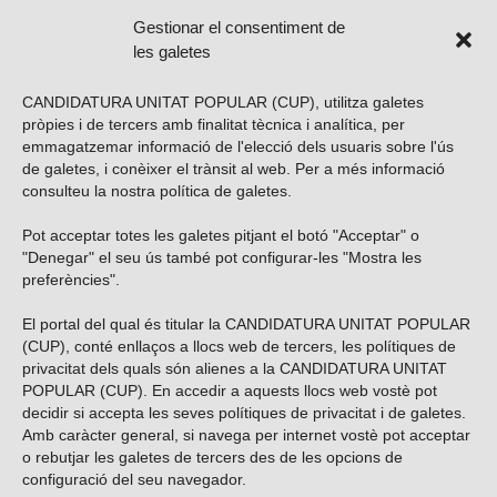
Gestionar el consentiment de
les galetes
CANDIDATURA UNITAT POPULAR (CUP), utilitza galetes
pròpies i de tercers amb finalitat tècnica i analítica, per
emmagatzemar informació de l'elecció dels usuaris sobre l'ús
de galetes, i conèixer el trànsit al web. Per a més informació
consulteu la nostra
política de galetes
.
Pot acceptar totes les galetes pitjant el botó "Acceptar" o
Vols subscriure’t al nostre butlletí?
"Denegar" el seu ús també pot configurar-les "Mostra les
preferències".
El portal del qual és titular la CANDIDATURA UNITAT POPULAR
(CUP), conté enllaços a llocs web de tercers, les polítiques de
ENVIAR
privacitat dels quals són alienes a la CANDIDATURA UNITAT
POPULAR (CUP). En accedir a aquests llocs web vostè pot
decidir si accepta les seves polítiques de privacitat i de galetes.
Troba’ns a les xarxes socials
Amb caràcter general, si navega per internet vostè pot acceptar
o rebutjar les galetes de tercers des de les opcions de
configuració del seu navegador.