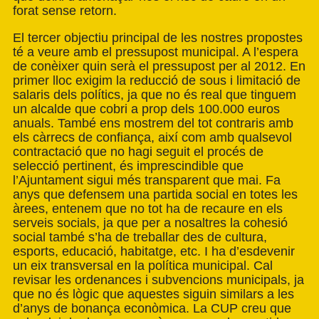
forat sense retorn.
El tercer objectiu principal de les nostres propostes
té a veure amb el pressupost municipal. A l’espera
de conèixer quin serà el pressupost per al 2012. En
primer lloc exigim la reducció de sous i limitació de
salaris dels polítics, ja que no és real que tinguem
un alcalde que cobri a prop dels 100.000 euros
anuals. També ens mostrem del tot contraris amb
els càrrecs de confiança, així com amb qualsevol
contractació que no hagi seguit el procés de
selecció pertinent, és imprescindible que
l’Ajuntament sigui més transparent que mai. Fa
anys que defensem una partida social en totes les
àrees, entenem que no tot ha de recaure en els
serveis socials, ja que per a nosaltres la cohesió
social també s’ha de treballar des de cultura,
esports, educació, habitatge, etc. I ha d’esdevenir
un eix transversal en la política municipal. Cal
revisar les ordenances i subvencions municipals, ja
que no és lògic que aquestes siguin similars a les
d’anys de bonança econòmica. La CUP creu que