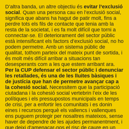
D’altra banda, un altre objectiu és
evitar l’exclusió
social
. Quan una persona cau en l’exclusió social,
significa que abans ha hagut de patir molt, fins a
perdre tots els fils de contacte que tenia amb la
resta de la societat, i es fa molt difícil que torni a
connectar-se. El deteriorament del sector públic
està intensificant els factors d’exclusió social, no ho
podem permetre. Amb un sistema públic de
qualitat, tothom parteix del mateix punt de sortida, i
és molt més difícil arribar a situacions tan
desesperants com a les que estem arribant ara.
Per la CUP defensar el sector públic i denunciar
les retallades, és una de les lluites bàsiques i
de justícia que han de permetre avançar cap a
la cohesió social.
Necessitem que la participació
ciutadana i la cohesió social vertebrin l’eix de les
polítiques i els pressupostos municipals en temps
de crisi, per a enfortir les comunitats i es donin
eines i recursos perquè els vallencs i vallenques
ens puguem protegir per nosaltres mateixos, sense
haver de dependre de les ajudes permanentment, i
que deixi d’amenaçar-nos el risc de caure en un