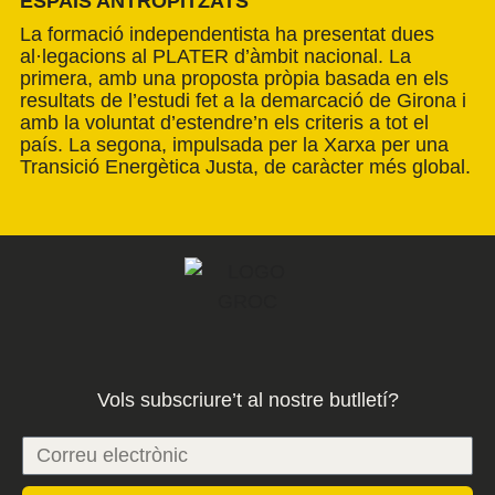
ESPAIS ANTROPITZATS
La formació independentista ha presentat dues
al·legacions al PLATER d’àmbit nacional. La
primera, amb una proposta pròpia basada en els
resultats de l’estudi fet a la demarcació de Girona i
amb la voluntat d’estendre’n els criteris a tot el
país. La segona, impulsada per la Xarxa per una
Transició Energètica Justa, de caràcter més global.
Vols subscriure’t al nostre butlletí?