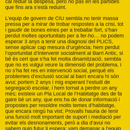
cal reduir la despesa, però no pas en les partides
que fins ara s’està reduint.
L’equip de govern de CIU sembla no tenir massa
pressa per a mirar de trobar respostes a la crisi, tot
i gaudir de bones eines per a treballar fort, s’han
perdut moltes oportunitats per a fer-ho… no podem
esperar 3 anys a tenir una diagnosi del PLICS,
sense aplicar cap mesura d’urgència; hem perdut
l’oportunitat d’intervenir socialment al Barri Antic, si
bé és cert que s’ha fet molta dinamització, sembla
que no es vulgui veure la dimensió del problema, i
no s’ha fet res en intervenció social, perquè els
problemes d’exclusió social al barri encara hi són
avui; portem 2 anys i mig esperant l’estudi de
segregació escolar, i hem tornat a perdre un any
més; existeix un Pla Local de l’Habitatge des de fa
gaire bé un any, que ens ha de donar informació i
propostes per resoldre molts temes d’habitatge,
que encara ningú ha vist; Provalls hauria de tenir
una funció molt important de suport i mediació per
evitar els desnonaments, però a dia d’avui no
sabem quin futur li espera; vam demanar a l’equip