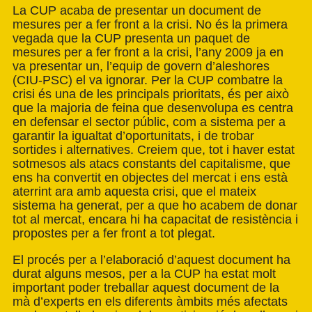
La CUP acaba de presentar un document de
mesures per a fer front a la crisi. No és la primera
vegada que la CUP presenta un paquet de
mesures per a fer front a la crisi, l’any 2009 ja en
va presentar un, l’equip de govern d’aleshores
(CIU-PSC) el va ignorar. Per la CUP combatre la
crisi és una de les principals prioritats, és per això
que la majoria de feina que desenvolupa es centra
en defensar el sector públic, com a sistema per a
garantir la igualtat d’oportunitats, i de trobar
sortide
s i alternatives. Creiem que, tot i haver estat
sotmesos als atacs constants del capitalisme, que
ens ha convertit en objectes del mercat i ens està
aterrint ara amb aquesta crisi, que el mateix
sistema ha generat, per a que ho acabem de donar
tot al mercat, encara hi ha capacitat de resistència i
propostes per a fer front a tot plegat.
El procés per a l’elaboració d’aquest document ha
durat alguns mesos, per a la CUP ha estat molt
important poder treballar aquest document de la
mà d’experts en els diferents àmbits més afectats