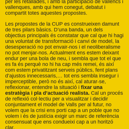
per les retallades, i amb la participació de vallencs i
vallenques, amb qui hem conegut, debatut i
compartit totes aquestes propostes.
Les propostes de la CUP es construeixen damunt
de tres pilars bàsics. D’una banda, un dels
objectius principals és constatar que cal que hi hagi
una voluntat de transformació i canvi de model, la
desesperació no pot envair-nos i el neoliberalisme
no pot menjar-nos. Actualment ens estem deixant
endur per una bola de neu, i sembla que tot el que
es fa és perquè no hi ha cap més remei, és així
com estem privatitzant serveis públics, fent plans
d’ajustos innecessaris,… tot ens sembla insegur i
imperceptible, però no és així, cal aturar-se,
reflexionar, entendre la situació i
fixar una
estratègia i pla d’actuació realista.
Cal un procés
de reflexió col·lectiu per a visualitzar i decidir
conjuntament el model de Valls per al futur, no
volem que la crisi ens porti cap a un poble que no
volem i és de justícia exigir un marc de referència
consensuat que ens condueixi cap a un horitzó
clar.