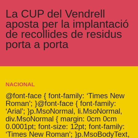
La CUP del Vendrell
aposta per la implantació
de recollides de residus
porta a porta
NACIONAL
@font-face { font-family: ‘Times New
Roman’; }@font-face { font-family:
‘Arial’; }p.MsoNormal, li.MsoNormal,
div.MsoNormal { margin: 0cm 0cm
0.0001pt; font-size: 12pt; font-family:
‘Times New Roman’; }p.MsoBodyText,