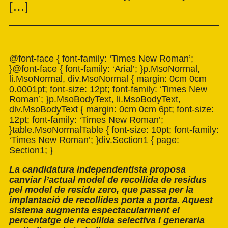
[…]
@font-face { font-family: ‘Times New Roman’;
}@font-face { font-family: ‘Arial’; }p.MsoNormal,
li.MsoNormal, div.MsoNormal { margin: 0cm 0cm
0.0001pt; font-size: 12pt; font-family: ‘Times New
Roman’; }p.MsoBodyText, li.MsoBodyText,
div.MsoBodyText { margin: 0cm 0cm 6pt; font-size:
12pt; font-family: ‘Times New Roman’;
}table.MsoNormalTable { font-size: 10pt; font-family:
‘Times New Roman’; }div.Section1 { page:
Section1; }
La candidatura independentista proposa
canviar l’actual model de recollida de residus
pel model de residu zero, que passa per la
implantació de recollides porta a porta. Aquest
sistema augmenta espectacularment el
percentatge de recollida selectiva i generaria