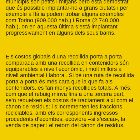
municipis són petits i mitjans però està demostrat
que és possible implantar-ho a grans ciutats i per
exemple a Itàlia podem trobar alguns exemples
com Torino (909.000 hab.) i Roma (2.740.000
hab.), on en aquesta última s’està implantant
progressivament en alguns dels seus barris.
Els costos globals d’una recollida porta a porta
comparada amb una recollida en contenidors són
equiparables a nivell econòmic, i molt millors a
nivell ambiental i laboral. Si bé una ruta de recollida
porta a porta és més cara que la que fa als
contenidors, es fan menys recollides totals. A més,
com que el rebuig minva fins a una tercera part,
se’n redueixen els costos de tractament així com el
cànon de residus; i s’incrementen les fraccions
reciclables, amb els corresponents ingressos
procedents d’ecombes, ecovidre –si s’escau-, la
venda de paper i el retorn del cànon de residus.