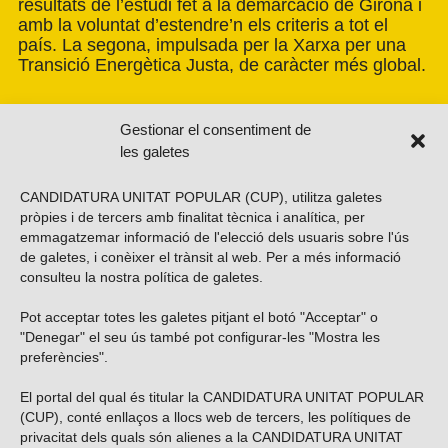
resultats de l’estudi fet a la demarcació de Girona i
amb la voluntat d’estendre’n els criteris a tot el
país. La segona, impulsada per la Xarxa per una
Transició Energètica Justa, de caràcter més global.
Gestionar el consentiment de
les galetes
CANDIDATURA UNITAT POPULAR (CUP), utilitza galetes
pròpies i de tercers amb finalitat tècnica i analítica, per
emmagatzemar informació de l'elecció dels usuaris sobre l'ús
de galetes, i conèixer el trànsit al web. Per a més informació
consulteu la nostra
política de galetes
.
Pot acceptar totes les galetes pitjant el botó "Acceptar" o
Vols subscriure’t al nostre butlletí?
"Denegar" el seu ús també pot configurar-les "Mostra les
preferències".
El portal del qual és titular la CANDIDATURA UNITAT POPULAR
(CUP), conté enllaços a llocs web de tercers, les polítiques de
ENVIAR
privacitat dels quals són alienes a la CANDIDATURA UNITAT