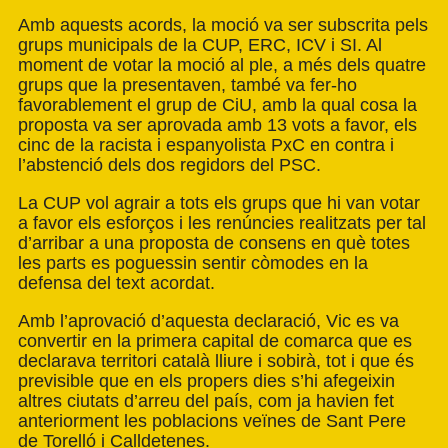
Amb aquests acords, la moció va ser subscrita pels
grups municipals de la CUP, ERC, ICV i SI. Al
moment de votar la moció al ple, a més dels quatre
grups que la presentaven, també va fer-ho
favorablement el grup de CiU, amb la qual cosa la
proposta va ser aprovada amb 13 vots a favor, els
cinc de la racista i espanyolista PxC en contra i
l’abstenció dels dos regidors del PSC.
La CUP vol agrair a tots els grups que hi van votar
a favor els esforços i les renúncies realitzats per tal
d’arribar a una proposta de consens en què totes
les parts es poguessin sentir còmodes en la
defensa del text acordat.
Amb l’aprovació d’aquesta declaració, Vic es va
convertir en la primera capital de comarca que es
declarava territori català lliure i sobirà, tot i que és
previsible que en els propers dies s’hi afegeixin
altres ciutats d’arreu del país, com ja havien fet
anteriorment les poblacions veïnes de Sant Pere
de Torelló i Calldetenes.