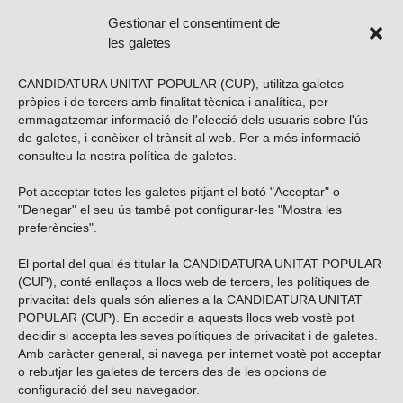
Gestionar el consentiment de
les galetes
CANDIDATURA UNITAT POPULAR (CUP), utilitza galetes
pròpies i de tercers amb finalitat tècnica i analítica, per
emmagatzemar informació de l'elecció dels usuaris sobre l'ús
de galetes, i conèixer el trànsit al web. Per a més informació
consulteu la nostra
política de galetes
.
Pot acceptar totes les galetes pitjant el botó "Acceptar" o
Vols subscriure’t al nostre butlletí?
"Denegar" el seu ús també pot configurar-les "Mostra les
preferències".
El portal del qual és titular la CANDIDATURA UNITAT POPULAR
(CUP), conté enllaços a llocs web de tercers, les polítiques de
ENVIAR
privacitat dels quals són alienes a la CANDIDATURA UNITAT
POPULAR (CUP). En accedir a aquests llocs web vostè pot
decidir si accepta les seves polítiques de privacitat i de galetes.
Troba’ns a les xarxes socials
Amb caràcter general, si navega per internet vostè pot acceptar
o rebutjar les galetes de tercers des de les opcions de
configuració del seu navegador.