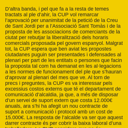
D’altra banda, i pel que fa a la resta de temes
tractats al ple d’ahir, la CUP vol remarcar
l’aprovació per unanimitat de la petició de la Creu
de Sant Jordi per a l’Associació Sant Tomàs i de la
proposta de les associacions de comerciants de la
ciutat per rebutjar la liberalització dels horaris
comercials proposada pel govern espanyol. Malgrat
tot, la CUP espera que ben aviat les propostes
ciutadanes puguin ser presentades i defensades al
plenari per part de les entitats o persones que facin
la proposta tal com ha demanat en les al·legacions
a les normes de funcionament del ple que s’hauran
d’aprovar al plenari del mes que ve. Al torn de
precs i preguntes, la CUP es va interessar pels
excessius costos externs que té el departament de
comunicació d’alcaldia, ja que, a més de disposar
d’un servei de suport extern que costa 12.000€
anuals, ara s’hi ha afegit un nou contracte de
suport a comunicació i protocol amb un cost de
15.000€. La resposta de l’alcalde va ser que aquest
darrer contracte és per cobrir la baixa laboral d’una