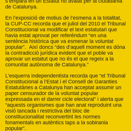
s’empara en un Estatut no avalat per la ciutadania
de Catalunya.
En l’exposició de motius de l’esmena a la totalitat,
la CUP-CC recorda que el juliol del 2010 el Tribunal
Constitucional va modificar el text estatutari que
havia estat aprovat per referèndum “en una
sentència històrica que va esmenar la voluntat
popular”. Així doncs “des d’aquell moment es dóna
la contradicció jurídica evident que el poble va
aprovar un estatut que no és el que regeix a la
comunitat autònoma de Catalunya.”
L’esquerra independentista recorda que “el Tribunal
Constitucional a l’Estat i el Consell de Garanties
Estatutàries a Catalunya han acceptat assumir un
paper censurador de la voluntat popular
expressada en el darrer cicle electoral” i alerta que
“aquests organismes que han anat reproduint una
visió tancada i restrictiva del bloc de
constitucionalitat reconvertint les normes
fonamentals en autèntics taps a la sobirania
popular”.