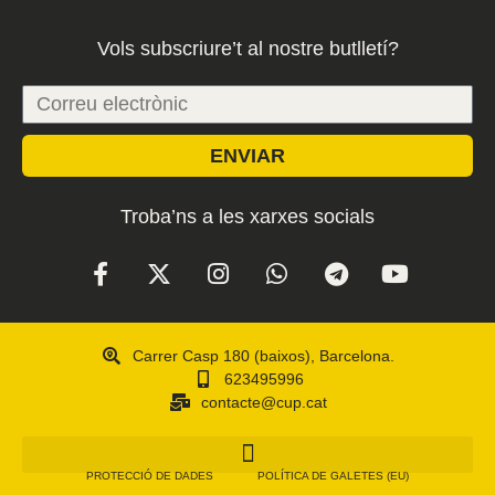
Vols subscriure’t al nostre butlletí?
ENVIAR
Troba’ns a les xarxes socials
Carrer Casp 180 (baixos), Barcelona.
623495996
contacte@cup.cat
PROTECCIÓ DE DADES
POLÍTICA DE GALETES (EU)