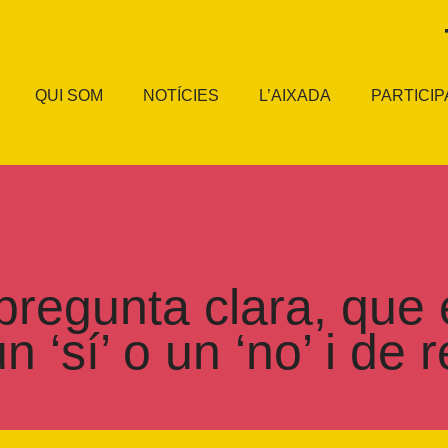
QUI SOM
NOTÍCIES
L’AIXADA
PARTICIP
regunta clara, que 
‘sí’ o un ‘no’ i de r