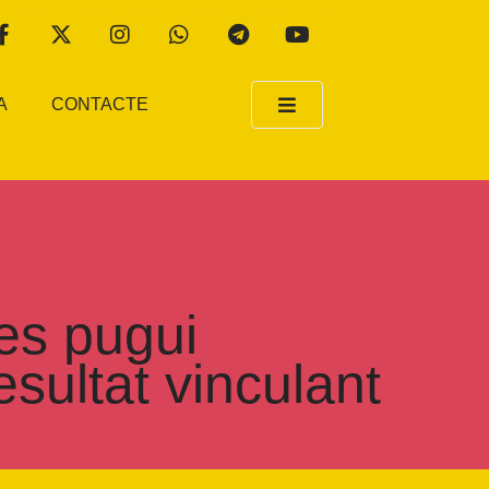
A
CONTACTE
es pugui
esultat vinculant