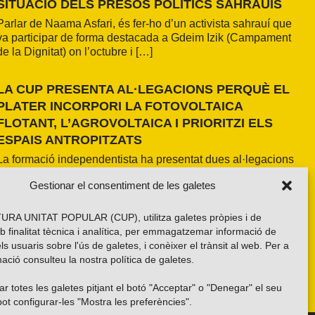
SITUACIÓ DELS PRESOS POLÍTICS SAHRAUÍS
Parlar de Naama Asfari, és fer-ho d’un activista sahrauí que
va participar de forma destacada a Gdeim Izik (Campament
de la Dignitat) on l’octubre i […]
LA CUP PRESENTA AL·LEGACIONS PERQUÈ EL
PLATER INCORPORI LA FOTOVOLTAICA
FLOTANT, L’AGROVOLTAICA I PRIORITZI ELS
ESPAIS ANTROPITZATS
La formació independentista ha presentat dues al·legacions
al PLATER d’àmbit nacional. La primera, amb una proposta
Gestionar el consentiment de les galetes
pròpia basada en els resultats de l’estudi fet a la demarcació
de Girona i amb la voluntat d’estendre’n els criteris a tot el
país. La segona, impulsada per la Xarxa per una Transició
RA UNITAT POPULAR (CUP), utilitza galetes pròpies i de
Energètica Justa, de caràcter més global.
b finalitat tècnica i analítica, per emmagatzemar informació de
els usuaris sobre l'ús de galetes, i conèixer el trànsit al web. Per a
ació consulteu la nostra
política de galetes
.
r totes les galetes pitjant el botó "Acceptar" o "Denegar" el seu
ot configurar-les "Mostra les preferències".