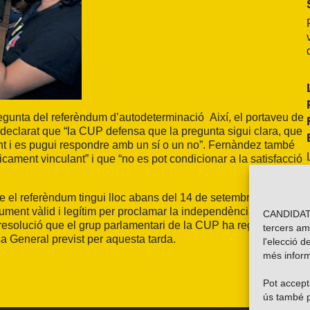
regunta del referèndum d’autodeterminació Així, el portaveu de
declarat que “la CUP defensa que la pregunta sigui clara, que
dent i es pugui respondre amb un sí o un no”. Fernàndez també
icament vinculant” i que “no es pot condicionar a la satisfacció
ue el referèndum tingui lloc abans del 14 de setembre del 2014,
ument vàlid i legítim per proclamar la independència”. Totes
CANDIDATU
resolució que el grup parlamentari de la CUP ha registrat per
tercers am
ca General previst per aquesta tarda.
l'elecció d
més inform
Pot accepta
ús també p