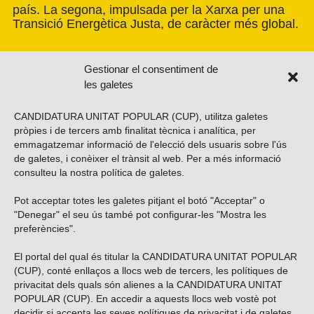
país. La segona, impulsada per la Xarxa per una
Transició Energètica Justa, de caràcter més global.
Gestionar el consentiment de
les galetes
CANDIDATURA UNITAT POPULAR (CUP), utilitza galetes
pròpies i de tercers amb finalitat tècnica i analítica, per
emmagatzemar informació de l'elecció dels usuaris sobre l'ús
de galetes, i conèixer el trànsit al web. Per a més informació
consulteu la nostra
política de galetes
.
Pot acceptar totes les galetes pitjant el botó "Acceptar" o
Vols subscriure’t al nostre butlletí?
"Denegar" el seu ús també pot configurar-les "Mostra les
preferències".
El portal del qual és titular la CANDIDATURA UNITAT POPULAR
(CUP), conté enllaços a llocs web de tercers, les polítiques de
ENVIAR
privacitat dels quals són alienes a la CANDIDATURA UNITAT
POPULAR (CUP). En accedir a aquests llocs web vostè pot
decidir si accepta les seves polítiques de privacitat i de galetes.