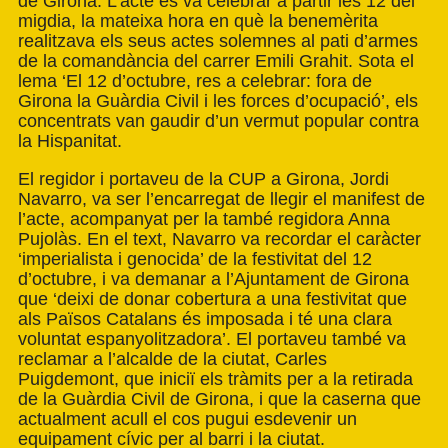
de Girona. L’acte es va celebrar a partir les 12 del
migdia, la mateixa hora en què la benemèrita
realitzava els seus actes solemnes al pati d’armes
de la comandància del carrer Emili Grahit. Sota el
lema ‘El 12 d’octubre, res a celebrar: fora de
Girona la Guàrdia Civil i les forces d’ocupació’, els
concentrats van gaudir d’un vermut popular contra
la Hispanitat.
El regidor i portaveu de la CUP a Girona, Jordi
Navarro, va ser l’encarregat de llegir el manifest de
l’acte, acompanyat per la també regidora Anna
Pujolàs. En el text, Navarro va recordar el caràcter
‘imperialista i genocida’ de la festivitat del 12
d’octubre, i va demanar a l’Ajuntament de Girona
que ‘deixi de donar cobertura a una festivitat que
als Països Catalans és imposada i té una clara
voluntat espanyolitzadora’. El portaveu també va
reclamar a l’alcalde de la ciutat, Carles
Puigdemont, que iniciï els tràmits per a la retirada
de la Guàrdia Civil de Girona, i que la caserna que
actualment acull el cos pugui esdevenir un
equipament cívic per al barri i la ciutat.