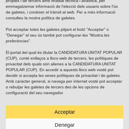
pròpies i de tercers amb finalitat tècnica i analítica, per
emmagatzemar informació de l'elecció dels usuaris sobre l'ús
de galetes, i conèixer el trànsit al web. Per a més informació
consulteu la nostra
política de galetes
.
Pot acceptar totes les galetes pitjant el botó "Acceptar" o
Vols subscriure’t al nostre butlletí?
"Denegar" el seu ús també pot configurar-les "Mostra les
preferències".
El portal del qual és titular la CANDIDATURA UNITAT POPULAR
(CUP), conté enllaços a llocs web de tercers, les polítiques de
ENVIAR
privacitat dels quals són alienes a la CANDIDATURA UNITAT
POPULAR (CUP). En accedir a aquests llocs web vostè pot
decidir si accepta les seves polítiques de privacitat i de galetes.
Troba’ns a les xarxes socials
Amb caràcter general, si navega per internet vostè pot acceptar
o rebutjar les galetes de tercers des de les opcions de
configuració del seu navegador.
Acceptar
Carrer Casp 180 (baixos), Barcelona.
623495996
Denegar
contacte@cup.cat