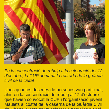
En la concentració de rebuig a la celebració del 12
d’octubre, la CUP demana la retirada de la guàrdia
civil de la ciutat
Unes quantes desenes de persones van participar,
ahir, en la concentració de rebuig al 12 d’octubre
que havien convocat la CUP i l’organització juvenil
Maulets al costat de la caserna de la Guàrdia Civil