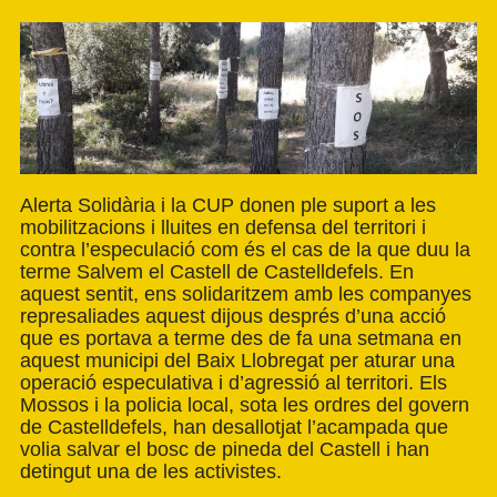
Alerta Solidària i la CUP donen ple suport a les
mobilitzacions i lluites en defensa del territori i
contra l’especulació com és el cas de la que duu la
terme
Salvem el Castell
de Castelldefels. En
aquest sentit, ens solidaritzem amb les companyes
represaliades aquest dijous després d’una acció
que es portava a terme des de fa una setmana en
aquest municipi del Baix Llobregat per aturar una
operació especulativa i d’agressió al territori. Els
Mossos i la policia local, sota les ordres del govern
de Castelldefels, han desallotjat l’acampada que
volia salvar el bosc de pineda del Castell i han
detingut una de les activistes.