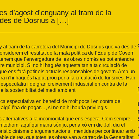
es d’agost d’enguany al tram de la
 des de Dosrius a […]
al tram de la carretera del Municipi de Dosrius que va des de
considerem el resultat de la mala política de l’Equip de Govern
tenem que l’envergadura de les obres només es pot entendre
tre municipi. Si no hi hagués aquesta tan alta circulació de
 que ens farà patir els actuals responsables de govern. Amb un
era n’hi hagués hagut prou per a la circulació de turismes. Han
 especulatiu i de gran creixement industrial en contra de la
de la sostenibiliat del medi ambient.
ica especulativa en benefici de molt pocs i en contra del
algú l’ha de pagar…, si no no hi hauria privilegis.
ns alternatives a la incomoditat que ens espera. Com sempre,
n tothom: aquí qui mana són jo, per això em dic Jo!, diu el
rístic cinisme d’argumentacions i mentides per continuar amb
sable de res, que totes les obres van a càrrec de la Generalitat