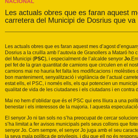
NACIONAL
Les actuals obres que es faran aquest m
carretera del Municipi de Dosrius que va
Les actuals obres que es faran aquest mes d’agost d’enguany 
Dosrius a la cruïlla amb l’autovia de Granollers a Mataró ho 
del Municipi (
PSC
), i especialment de l’alcalde senyor
Jo
.
En
pel fet de la gran quantitat de camions que circulen en el nos
camions mai no hauria fet falta les modificacions i molèsties
bon manteniment, senyalització i vigilància de l’actual carret
estat ells, el PSC, i només ells, els qui potencien un municipi
qualitat de vida de les ciutadanes i els ciutadans i en contra 
Mai no hem d’oblidar que és el PSC qui ens lliura a una polít
benestar i els interessos de la majoria. I aquesta especulació 
El senyor Jo ni tan sols no s’ha preocupat de cercar solucio
s’ha limitat a fer avisos municipals pels seus collons que fote
senyor Jo. Com sempre, el senyor Jo juga amb el seu caracte
la seva mala política de privilegis, i diu que ell no és respon