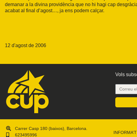
demanar a la divina providència que no hi hagi cap desgràc
acabat al final d’agost…, ja ens podem calçar.
12 d'agost de 2006
Vols subsc
Carrer Casp 180 (baixos), Barcelona.
INFORMA’T
623495996