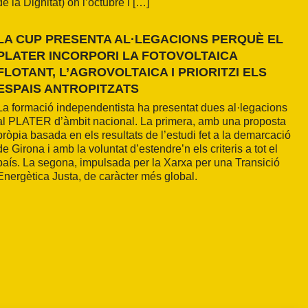
de la Dignitat) on l’octubre i […]
LA CUP PRESENTA AL·LEGACIONS PERQUÈ EL
PLATER INCORPORI LA FOTOVOLTAICA
FLOTANT, L’AGROVOLTAICA I PRIORITZI ELS
ESPAIS ANTROPITZATS
La formació independentista ha presentat dues al·legacions
al PLATER d’àmbit nacional. La primera, amb una proposta
pròpia basada en els resultats de l’estudi fet a la demarcació
de Girona i amb la voluntat d’estendre’n els criteris a tot el
país. La segona, impulsada per la Xarxa per una Transició
Energètica Justa, de caràcter més global.