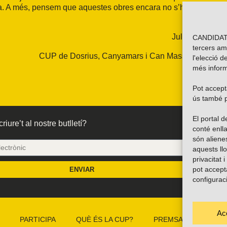
ia. A més, pensem que aquestes obres encara no s’hauran
Juliol del 2006
CANDIDATU
tercers am
CUP de Dosrius, Canyamars i Can Massuet del Far
l'elecció d
més inform
Pot accepta
ús també p
El portal
riure’t al nostre butlletí?
conté enlla
són alien
aquests ll
privacitat 
pot accept
ENVIAR
configurac
Ac
PARTICIPA
QUÈ ÉS LA CUP?
PREMSA
CAMP