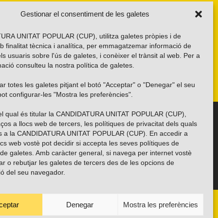
Gestionar el consentiment de les galetes
RA UNITAT POPULAR (CUP), utilitza galetes pròpies i de
b finalitat tècnica i analítica, per emmagatzemar informació de
els usuaris sobre l'ús de galetes, i conèixer el trànsit al web. Per a
ació consulteu la nostra
política de galetes
.
r totes les galetes pitjant el botó "Acceptar" o "Denegar" el seu
ot configurar-les "Mostra les preferències".
 del qual és titular la CANDIDATURA UNITAT POPULAR (CUP),
Troba’ns a les xarxes socials
ços a llocs web de tercers, les polítiques de privacitat dels quals
es a la CANDIDATURA UNITAT POPULAR (CUP). En accedir a
ocs web vostè pot decidir si accepta les seves polítiques de
i de galetes. Amb caràcter general, si navega per internet vostè
ar o rebutjar les galetes de tercers des de les opcions de
ió del seu navegador.
ceptar
Denegar
Mostra les preferències
ANYES
TRANSPARÈNCIA
CONTACTE