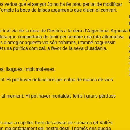
és veritat que el senyor Jo no ha fet prou per tal de modificar
s’omple la boca de falsos arguments que diuen el contrari.
actual via de la riera de Dosrius a la riera d’Argentona. Aquesta
illora que comportaria de tenir per sempre una ruta alternativa
es d’arreglar aquesta via són mínimes, i també haguessin
t una política com cal, a favor de la seva ciutadania.
s, llargues i molt molestes.
nt. Hi pot haver defuncions per culpa de manca de vies
 al moment. Hi pot haver mortaldat, ferits i grans pèrdues
em anar a cap lloc hem de canviar de comarca (el Vallès
ten majoritàriament del nostre destí. I només ens queda