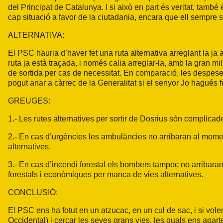
del Principat de Catalunya. I si això en part és veritat, també 
cap situació a favor de la ciutadania, encara que ell sempre 
ALTERNATIVA:
El PSC hauria d’haver fet una ruta alternativa arreglant la ja 
ruta ja està traçada, i només calia arreglar-la, amb la gran m
de sortida per cas de necessitat. En comparació, les despes
pogut anar a càrrec de la Generalitat si el senyor Jo hagués fe
GREUGES:
1.- Les rutes alternatives per sortir de Dosrius són complicade
2.- En cas d’urgències les ambulàncies no arribaran al mome
alternatives.
3.- En cas d’incendi forestal els bombers tampoc no arribaran
forestals i econòmiques per manca de vies alternatives.
CONCLUSIÓ:
El PSC ens ha fotut en un atzucac, en un cul de sac, i si vol
Occidental) i cercar les seves grans vies, les quals ens apar