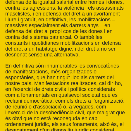
defensa de la igualtat salarial entre homes i dones,
contra les agressions, la violència i els assassinats
masclistes, i en defensa del dret a un avortament
lliure i gratuït, en definitiva, les mobilitzacions –
massives especialment els darrers anys – en
defensa del dret al propi cos de les dones i en
contra del sistema patriarcal. O també les
constants i quotidianes mobilitzacions en defensa
del dret a un habitatge digne, i del dret a no ser
desnonat sense una alternativa.
En definitiva són innumerables les convocatòries
de manifestacions, més organitzades o
espontànies, que han tingut lloc als carrers del
nostre país. Manifestacions realitzades, cal dir-ho,
en l’exercici de drets civils i polítics considerats
com a fonamentals en qualsevol societat que es
reclami democràtica, com els drets a l’organització,
de reunió o d’associació o, a vegades, com
l’exercici de la desobediència civil, que malgrat que
és obvi que no està reconeguda en cap
ordenament jurídic, els seus fonaments, això és, el
desacatament d’un dispositiu jurídic considerat