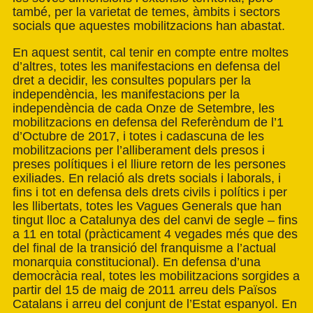
també, per la varietat de temes, àmbits i sectors
socials que aquestes mobilitzacions han abastat.
En aquest sentit, cal tenir en compte entre moltes
d’altres, totes les manifestacions en defensa del
dret a decidir, les consultes populars per la
independència, les manifestacions per la
independència de cada Onze de Setembre, les
mobilitzacions en defensa del Referèndum de l’1
d’Octubre de 2017, i totes i cadascuna de les
mobilitzacions per l’alliberament dels presos i
preses polítiques i el lliure retorn de les persones
exiliades. En relació als drets socials i laborals, i
fins i tot en defensa dels drets civils i polítics i per
les llibertats, totes les Vagues Generals que han
tingut lloc a Catalunya des del canvi de segle – fins
a 11 en total (pràcticament 4 vegades més que des
del final de la transició del franquisme a l’actual
monarquia constitucional). En defensa d’una
democràcia real, totes les mobilitzacions sorgides a
partir del 15 de maig de 2011 arreu dels Països
Catalans i arreu del conjunt de l’Estat espanyol. En