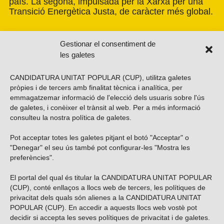
país. La segona, impulsada per la Xarxa per una
Transició Energètica Justa, de caràcter més global.
Gestionar el consentiment de
les galetes
CANDIDATURA UNITAT POPULAR (CUP), utilitza galetes
pròpies i de tercers amb finalitat tècnica i analítica, per
emmagatzemar informació de l'elecció dels usuaris sobre l'ús
de galetes, i conèixer el trànsit al web. Per a més informació
consulteu la nostra
política de galetes
.
Pot acceptar totes les galetes pitjant el botó "Acceptar" o
Vols subscriure’t al nostre butlletí?
"Denegar" el seu ús també pot configurar-les "Mostra les
preferències".
El portal del qual és titular la CANDIDATURA UNITAT POPULAR
(CUP), conté enllaços a llocs web de tercers, les polítiques de
ENVIAR
privacitat dels quals són alienes a la CANDIDATURA UNITAT
POPULAR (CUP). En accedir a aquests llocs web vostè pot
decidir si accepta les seves polítiques de privacitat i de galetes.
Troba’ns a les xarxes socials