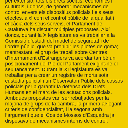
per extensió, tots els drets socials, econòmics i
culturals, i doncs, de generar mecanismes de
control envers els dispositius policials i els seus
efectes, així com el control públic de la qualitat i
eficàcia dels seus serveis, el Parlament de
Catalunya ha discutit múltiples propostes. Així
doncs, durant la X legislatura es va treballar a la
Comissió d’estudi del model de seguretat i de
l’ordre públic, que va prohibir les pilotes de goma;
mentrestant, el grup de treball sobre Centres
d’Internament d’Estrangers va acordar també un
posicionament del Ple del Parlament exigint-ne el
seu tancament. Durant la XI legislatura es va
treballar per a crear un registre de morts sota
custòdia policial i un Observatori Públic dels cossos
policials per a garantir la defensa dels Drets
Humans en el marc de les actuacions policials.
Ambdues propostes van ser rebutjades per la
majoria de grups de la cambra, la primera al·legant
criteris de confidencialitat, i la segona amb
l’argument que el Cos de Mossos d’Esquadra ja
disposava de mecanismes interns de control.