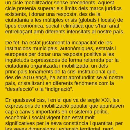
un cicle mobilitzador sense precedents. Aquest
cicle pretenia superar els límits dels marcs jurídics
existents, i donar una resposta, des de la
ciutadania a les múltiples crisis (globals i locals) de
tipus econòmica, social i climàtica que s’han anat
entrellaçant amb diferents intensitats al nostre país.
De fet, ha estat justament la incapacitat de les
institucions municipals, autonòmiques, estatals i
europees per donar una resposta positiva a les
inquietuds expressades de forma reiterada per la
ciutadania organitzada i mobilitzada, un dels
principals fonaments de la crisi institucional que,
des de 2010 ençà, ha anat aprofundint-se al nostre
país, cristalitzant en diferents fenòmens com la
“desafecció” o la “indignació”.
En qualsevol cas, i en el que va de segle XXI, les
expressions de mobilització popular que apuntaven
cap a canvis importants en el sistema polític,
econòmic i social vigent han estat molt
significatives per la seva constància i quantitat, per
les seves dimensions i extensió territorial, però