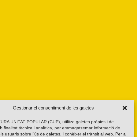
Gestionar el consentiment de les galetes
RA UNITAT POPULAR (CUP), utilitza galetes pròpies i de
b finalitat tècnica i analítica, per emmagatzemar informació de
els usuaris sobre l'ús de galetes, i conèixer el trànsit al web. Per a