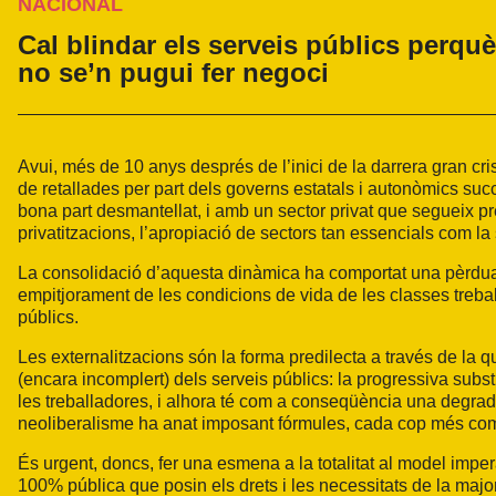
NACIONAL
Cal blindar els serveis públics perquè
no se’n pugui fer negoci
Avui, més de 10 anys després de l’inici de la darrera gran cris
de retallades per part dels governs estatals i autonòmics suc
bona part desmantellat, i amb un sector privat que segueix pr
privatitzacions, l’apropiació de sectors tan essencials com la 
La consolidació d’aquesta dinàmica ha comportat una pèrdua 
empitjorament de les condicions de vida de les classes trebal
públics.
Les externalitzacions són la forma predilecta a través de la
(encara incomplert) dels serveis públics: la progressiva subst
les treballadores, i alhora té com a conseqüència una degrada
neoliberalisme ha anat imposant fórmules, cada cop més comp
És urgent, doncs, fer una esmena a la totalitat al model imperan
100% pública que posin els drets i les necessitats de la majori