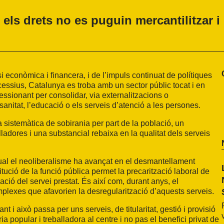
 els drets no es puguin mercantilitzar i
i econòmica i financera, i de l’impuls continuat de polítiques
cessius, Catalunya es troba amb un sector públic tocat i en
essionant per consolidar, via externalitzacions o
sanitat, l’educació o els serveis d’atenció a les persones.
sistemàtica de sobirania per part de la població, un
ladores i una substancial rebaixa en la qualitat dels serveis
 qual el neoliberalisme ha avançat en el desmantellament
itució de la funció pública permet la precarització laboral de
ció del servei prestat. És així com, durant anys, el
lexes que afavorien la desregularització d’aquests serveis.
t i això passa per uns serveis, de titularitat, gestió i provisió
a popular i treballadora al centre i no pas el benefici privat de