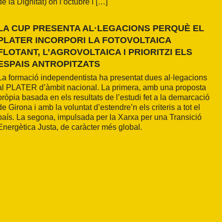
de la Dignitat) on l’octubre i […]
LA CUP PRESENTA AL·LEGACIONS PERQUÈ EL
PLATER INCORPORI LA FOTOVOLTAICA
FLOTANT, L’AGROVOLTAICA I PRIORITZI ELS
ESPAIS ANTROPITZATS
La formació independentista ha presentat dues al·legacions
al PLATER d’àmbit nacional. La primera, amb una proposta
pròpia basada en els resultats de l’estudi fet a la demarcació
de Girona i amb la voluntat d’estendre’n els criteris a tot el
país. La segona, impulsada per la Xarxa per una Transició
Energètica Justa, de caràcter més global.