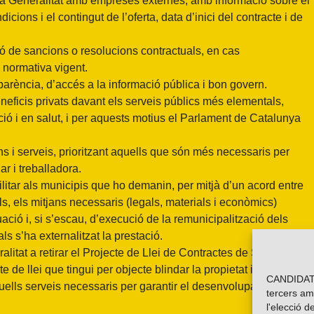
e la Generalitat amb empreses externes, amb informació sobre el
cions i el contingut de l’oferta, data d’inici del contracte i de
ó de sancions o resolucions contractuals, en cas
 normativa vigent.
parència, d’accés a la informació pública i bon govern.
ficis privats davant els serveis públics més elementals,
ió i en salut, i per aquests motius el Parlament de Catalunya
ns i serveis, prioritzant aquells que són més necessaris per
ar i treballadora.
ilitar als municipis que ho demanin, per mitjà d’un acord entre
, els mitjans necessaris (legals, materials i econòmics)
ació i, si s’escau, d’execució de la remunicipalització dels
ls s’ha externalitzat la prestació.
itat a retirar el Projecte de Llei de Contractes de Serveis a
e llei que tingui per objecte blindar la propietat i la gestió
CANDIDATU
quells serveis necessaris per garantir el desenvolupament
tercers am
l'elecció d