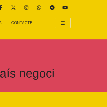
A
CONTACTE
país negoci