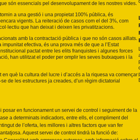
que són essencials pel desenvolupament de les nostres vides.
etornin a una gestió i una propietat 100% pública, és
 encara vigents. La reiteració de casos com el del 3%, com
·lectiu que han deixat i deixen les privatitzacions.
cionats amb la contractació pública i que no són casos aïllats.
 impunitat efectiva, és una prova més de que a l’Estat
stitucional pactat entre les elits franquistes i algunes forces
ció, han utilitzat el poder per omplir les seves butxaques i la
n què la cultura del lucre i d’accés a la riquesa va començar
t-se de les estructures ja creades, d’un règim dictatorial
 posar en funcionament un servei de control i seguiment de la
base a determinats indicadors, entre ells, el compliment del
ingut de l’oferta, les millores i altres factors que van fer
ntatjosa. Aquest servei de control tindrà la funció de: