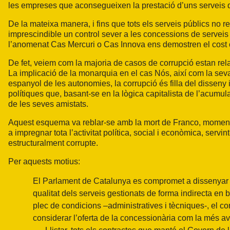
les empreses que aconsegueixen la prestació d’uns serveis 
De la mateixa manera, i fins que tots els serveis públics no r
imprescindible un control sever a les concessions de serveis
l’anomenat Cas Mercuri o Cas Innova ens demostren el cost col
De fet, veiem com la majoria de casos de corrupció estan rela
La implicació de la monarquia en el cas Nós, així com la seva
espanyol de les autonomies, la corrupció és filla del disseny in
polítiques que, basant-se en la lògica capitalista de l’acumula
de les seves amistats.
Aquest esquema va reblar-se amb la mort de Franco, moment e
a impregnar tota l’activitat política, social i econòmica, servin
estructuralment corrupte.
Per aquests motius:
El Parlament de Catalunya es compromet a dissenyar i
qualitat dels serveis gestionats de forma indirecta en 
plec de condicions –administratives i tècniques-, el cont
considerar l’oferta de la concessionària com la més ava