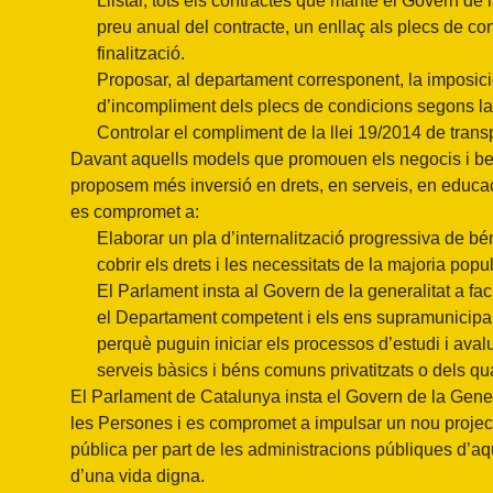
Llistar, tots els contractes que manté el Govern d
preu anual del contracte, un enllaç als plecs de condi
finalització.
Proposar, al departament corresponent, la imposici
d’incompliment dels plecs de condicions segons la
Controlar el compliment de la llei 19/2014 de trans
Davant aquells models que promouen els negocis i bene
proposem més inversió en drets, en serveis, en educac
es compromet a:
Elaborar un pla d’internalització progressiva de bé
cobrir els drets i les necessitats de la majoria popul
El Parlament insta al Govern de la generalitat a fac
el Departament competent i els ens supramunicipals
perquè puguin iniciar els processos d’estudi i avalu
serveis bàsics i béns comuns privatitzats o dels qua
El Parlament de Catalunya insta el Govern de la General
les Persones i es compromet a impulsar un nou projecte d
pública per part de les administracions públiques d’a
d’una vida digna.