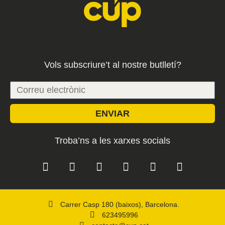
Vols subscriure’t al nostre butlletí?
ENVIAR
Troba’ns a les xarxes socials
Carrer Casp 180 (baixos), Barcelona.
623495996