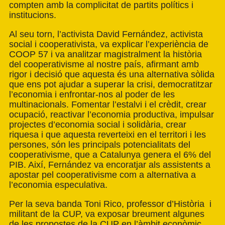
compten amb la complicitat de partits polítics i
institucions.
Al seu torn, l’activista David Fernández, activista
social i cooperativista, va explicar l’experiència de
COOP 57 i va analitzar magistralment la història
del cooperativisme al nostre país, afirmant amb
rigor i decisió que aquesta és una alternativa sòlida
que ens pot ajudar a superar la crisi, democratitzar
l’economia i enfrontar-nos al poder de les
multinacionals. Fomentar l’estalvi i el crèdit, crear
ocupació, reactivar l’economia productiva, impulsar
projectes d’economia social i solidària, crear
riquesa i que aquesta reverteixi en el territori i les
persones, són les principals potencialitats del
cooperativisme, que a Catalunya genera el 6% del
PIB. Així, Fernández va encoratjar als assistents a
apostar pel cooperativisme com a alternativa a
l’economia especulativa.
Per la seva banda Toni Rico, professor d’Història i
militant de la CUP, va exposar breument algunes
de les propostes de la CUP en l’àmbit econòmic