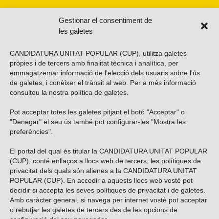
Gestionar el consentiment de
les galetes
CANDIDATURA UNITAT POPULAR (CUP), utilitza galetes
pròpies i de tercers amb finalitat tècnica i analítica, per
emmagatzemar informació de l'elecció dels usuaris sobre l'ús
de galetes, i conèixer el trànsit al web. Per a més informació
consulteu la nostra
política de galetes
.
Pot acceptar totes les galetes pitjant el botó "Acceptar" o
Vols subscriure’t al nostre butlletí?
"Denegar" el seu ús també pot configurar-les "Mostra les
preferències".
El portal del qual és titular la CANDIDATURA UNITAT POPULAR
(CUP), conté enllaços a llocs web de tercers, les polítiques de
ENVIAR
privacitat dels quals són alienes a la CANDIDATURA UNITAT
POPULAR (CUP). En accedir a aquests llocs web vostè pot
decidir si accepta les seves polítiques de privacitat i de galetes.
Troba’ns a les xarxes socials
Amb caràcter general, si navega per internet vostè pot acceptar
o rebutjar les galetes de tercers des de les opcions de