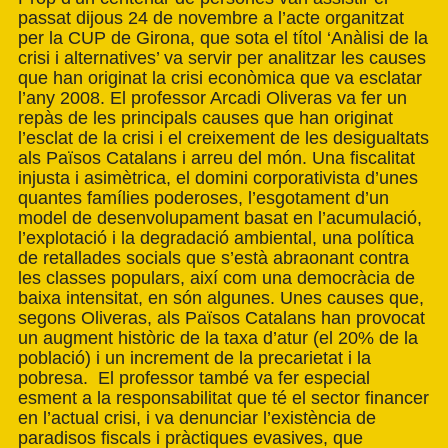
passat dijous 24 de novembre a l’acte organitzat
per la CUP de Girona, que sota el títol ‘Anàlisi de la
crisi i alternatives’ va servir per analitzar les causes
que han originat la crisi econòmica que va esclatar
l’any 2008. El professor Arcadi Oliveras va fer un
repàs de les principals causes que han originat
l’esclat de la crisi i el creixement de les desigualtats
als Països Catalans i arreu del món. Una fiscalitat
injusta i asimètrica, el domini corporativista d’unes
quantes famílies poderoses, l’esgotament d’un
model de desenvolupament basat en l’acumulació,
l’explotació i la degradació ambiental, una política
de retallades socials que s’està abraonant contra
les classes populars, així com una democràcia de
baixa intensitat, en són algunes. Unes causes que,
segons Oliveras, als Països Catalans han provocat
un augment històric de la taxa d’atur (el 20% de la
població) i un increment de la precarietat i la
pobresa. El professor també va fer especial
esment a la responsabilitat que té el sector financer
en l’actual crisi, i va denunciar l’existència de
paradisos fiscals i pràctiques evasives, que