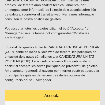
CANDIDATURA UNITAT POPULAR (CUP), utilitza galetes
pròpies i de tercers amb finalitat tècnica i analítica, per
emmagatzemar informació de l'elecció dels usuaris sobre l'ús
de galetes, i conèixer el trànsit al web. Per a més informació
consulteu la nostra
política de galetes
.
Pot acceptar totes les galetes pitjant el botó "Acceptar" o
Vols subscriure’t al nostre butlletí?
"Denegar" el seu ús també pot configurar-les "Mostra les
preferències".
El portal del qual és titular la CANDIDATURA UNITAT POPULAR
(CUP), conté enllaços a llocs web de tercers, les polítiques de
ENVIAR
privacitat dels quals són alienes a la CANDIDATURA UNITAT
POPULAR (CUP). En accedir a aquests llocs web vostè pot
decidir si accepta les seves polítiques de privacitat i de galetes.
Troba’ns a les xarxes socials
Amb caràcter general, si navega per internet vostè pot acceptar
o rebutjar les galetes de tercers des de les opcions de
configuració del seu navegador.
Acceptar
Carrer Casp 180 (baixos), Barcelona.
623495996