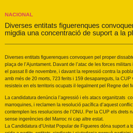
NACIONAL
Diverses entitats figuerenques convoquen
migdia una concentració de suport a la p
Diverses entitats figuerenques convoquen pel proper dissabte
plaça de l’Ajuntament. Davant de l’atac de les forces militars
el passat 8 de novembre, i davant la repressió contra la poblac
amb més de 20 morts, 723 ferits i 159 desapareguts, la CUP 
resisteix en els territoris ocupats il·legalment pel Regne del 
La candidatura denúncia l’agressió i els atacs organitzats contr
marroquines, i reclamen la resolució pacífica d’aquest conflict
contemplen les resolucions de l’ONU. Per la CUP els drets na
sense ingerències del Marroc ni cap altre estat.
La Candidatura d’Unitat Popular de Figueres dóna suport a tot