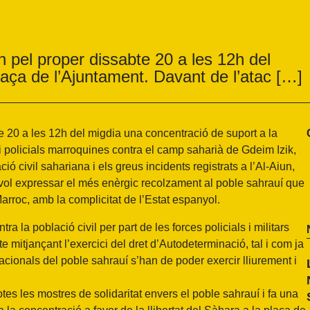
 pel proper dissabte 20 a les 12h del
laça de l’Ajuntament. Davant de l’atac […]
 20 a les 12h del migdia una concentració de suport a la
 i policials marroquines contra el camp saharià de Gdeim Izik,
ió civil sahariana i els greus incidents registrats a l’Al-Aiun,
vol expressar el més enèrgic recolzament al poble sahrauí que
Marroc, amb la complicitat de l’Estat espanyol.
a la població civil per part de les forces policials i militars
e mitjançant l’exercici del dret d’Autodeterminació, tal i com ja
cionals del poble sahrauí s’han de poder exercir lliurement i
es les mostres de solidaritat envers el poble sahrauí i fa una