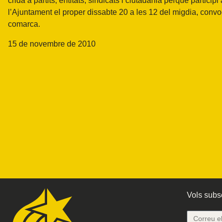
crida a partits, entitats, sindicats i ciutadania perquè particip
l’Ajuntament el proper dissabte 20 a les 12 del migdia, convocat
comarca.
15 de novembre de 2010
Vols subsc