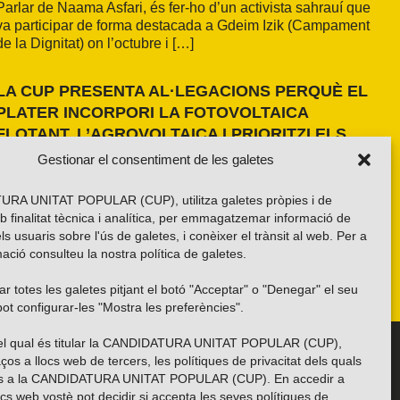
Parlar de Naama Asfari, és fer-ho d’un activista sahrauí que
va participar de forma destacada a Gdeim Izik (Campament
de la Dignitat) on l’octubre i […]
LA CUP PRESENTA AL·LEGACIONS PERQUÈ EL
PLATER INCORPORI LA FOTOVOLTAICA
FLOTANT, L’AGROVOLTAICA I PRIORITZI ELS
ESPAIS ANTROPITZATS
Gestionar el consentiment de les galetes
La formació independentista ha presentat dues al·legacions
al PLATER d’àmbit nacional. La primera, amb una proposta
RA UNITAT POPULAR (CUP), utilitza galetes pròpies i de
pròpia basada en els resultats de l’estudi fet a la demarcació
b finalitat tècnica i analítica, per emmagatzemar informació de
de Girona i amb la voluntat d’estendre’n els criteris a tot el
els usuaris sobre l'ús de galetes, i conèixer el trànsit al web. Per a
país. La segona, impulsada per la Xarxa per una Transició
ació consulteu la nostra
política de galetes
.
Energètica Justa, de caràcter més global.
r totes les galetes pitjant el botó "Acceptar" o "Denegar" el seu
ot configurar-les "Mostra les preferències".
 del qual és titular la CANDIDATURA UNITAT POPULAR (CUP),
Troba’ns a les xarxes socials
ços a llocs web de tercers, les polítiques de privacitat dels quals
es a la CANDIDATURA UNITAT POPULAR (CUP). En accedir a
ocs web vostè pot decidir si accepta les seves polítiques de