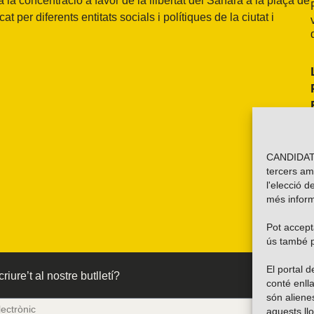
i a la concentració a favor de la llibertat del Sàhara a la plaça de
 per diferents entitats socials i polítiques de la ciutat i
CANDIDATU
tercers am
l'elecció d
més inform
Pot accepta
ús també p
El portal
riure’t al nostre butlletí?
conté enlla
són alien
aquests ll