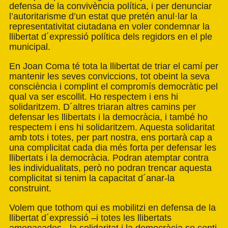
defensa de la convivència política, i per denunciar
l’autoritarisme d’un estat que pretén anul·lar la
representativitat ciutadana en voler condemnar la
llibertat d´expressió política dels regidors en el ple
municipal.
En Joan Coma té tota la llibertat de triar el camí per
mantenir les seves conviccions, tot obeint la seva
consciència i complint el compromís democràtic pel
qual va ser escollit. Ho respectem i ens hi
solidaritzem. D´altres triaran altres camins per
defensar les llibertats i la democràcia, i també ho
respectem i ens hi solidaritzem. Aquesta solidaritat
amb tots i totes, per part nostra, ens portarà cap a
una complicitat cada dia més forta per defensar les
llibertats i la democràcia. Podran atemptar contra
les individualitats, però no podran trencar aquesta
complicitat si tenim la capacitat d´anar-la
construint.
Volem que tothom qui es mobilitzi en defensa de la
llibertat d´expressió –i totes les llibertats