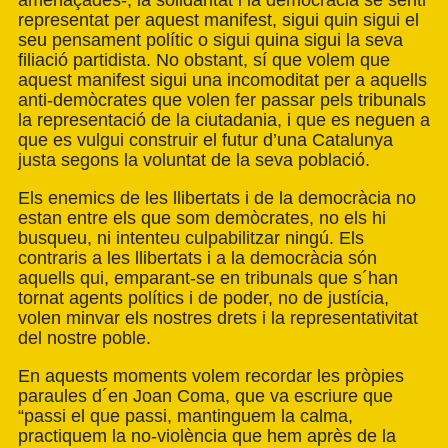
amenaçades-, la solidaritat i la democràcia se senti
representat per aquest manifest, sigui quin sigui el
seu pensament polític o sigui quina sigui la seva
filiació partidista. No obstant, sí que volem que
aquest manifest sigui una incomoditat per a aquells
anti-demòcrates que volen fer passar pels tribunals
la representació de la ciutadania, i que es neguen a
que es vulgui construir el futur d’una Catalunya
justa segons la voluntat de la seva població.
Els enemics de les llibertats i de la democràcia no
estan entre els que som demòcrates, no els hi
busqueu, ni intenteu culpabilitzar ningú. Els
contraris a les llibertats i a la democràcia són
aquells qui, emparant-se en tribunals que s´han
tornat agents polítics i de poder, no de justícia,
volen minvar els nostres drets i la representativitat
del nostre poble.
En aquests moments volem recordar les pròpies
paraules d´en Joan Coma, que va escriure que
“passi el que passi, mantinguem la calma,
practiquem la no-violència que hem après de la