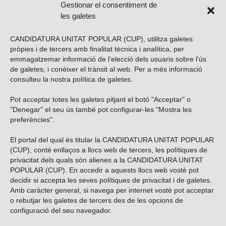
Gestionar el consentiment de
les galetes
CANDIDATURA UNITAT POPULAR (CUP), utilitza galetes
pròpies i de tercers amb finalitat tècnica i analítica, per
emmagatzemar informació de l'elecció dels usuaris sobre l'ús
de galetes, i conèixer el trànsit al web. Per a més informació
consulteu la nostra
política de galetes
.
Pot acceptar totes les galetes pitjant el botó "Acceptar" o
Vols subscriure’t al nostre butlletí?
"Denegar" el seu ús també pot configurar-les "Mostra les
preferències".
El portal del qual és titular la CANDIDATURA UNITAT POPULAR
(CUP), conté enllaços a llocs web de tercers, les polítiques de
ENVIAR
privacitat dels quals són alienes a la CANDIDATURA UNITAT
POPULAR (CUP). En accedir a aquests llocs web vostè pot
decidir si accepta les seves polítiques de privacitat i de galetes.
Troba’ns a les xarxes socials
Amb caràcter general, si navega per internet vostè pot acceptar
o rebutjar les galetes de tercers des de les opcions de
configuració del seu navegador.