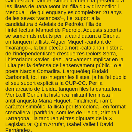
Cal destacar també, simbòlicament, la presència a
les llistes de Jana Montllor, filla d’Ovidi Montllor i
Mengual –de qui enguany es compleixen 20 anys
de les seves ‘vacances’–, i el suport a la
candidatura d’Adelais de Pedrolo, filla de
l’intel·lectual Manuel de Pedrolo. Aquests suports
se sumen als rebuts per la candidatura a Girona,
on tanquen la llista Alguer Miquel -cantant de
Txarango–, la bibliotecària nord-catalana i història
de l’independentisme d’esquerres Dolors Serra,
l’historiador Xavier Diez –activament implicat en la
lluita per la defensa de l’ensenyament públic– o el
poeta Narcís Comadira. L’arqueòleg Eudald
Carbonell, tot i no integrar les llistes, ja ha fet públic
el seu suport explícit a la CUP-CC. Per la
demarcació de Lleida, tanquen files la cantautora
Meritxell Gené i la històrica militant feminista i
antifranquista Maria Huguet. Finalment, i amb
caràcter simbòlic, la llista per Barcelona –en format
cremallera i paritària, com les de Lleida, Girona i
Tarragona– la tanquen el tres diputats de la X
Legislatura: Quim Arrufat, Isabel Vallet i David
Fernàndez.