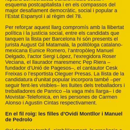
esquema postcapitalista i en els compassos del
major desafiament democràtic, social i popular a
l’Estat Espanyol i al règim del 78.
Per reforçar aquest llarg compromís amb la llibertat
política i la justícia social, entre els candidats que
tanquen la llista per Barcelona hi són presents el
jurista August Gil Matamala, la politòloga catalano-
mexicana Eunice Romero, l’antropòleg Manuel
Delgado, l’actor Sergi López, l’exregidora Roser
Veciana, el llaurador maresmenc Pep Riera –
fundador d’Unió de Pagesos–, el cantautor Cesk
Freixas o l’esportista Oleguer Presas. La llista de la
candidatura d’unitat popular incorpora també –per
seguir fent-les visibles– les lluites dels treballadors i
treballadores de Panrico –la vaga més llarga– i de
Movistar-Telefonica, en les persones de Carmen
Alonso i Agustin Cintas respectivament.
En el fil roig: les filles d’Ovidi Montllor i Manuel
de Pedrolo