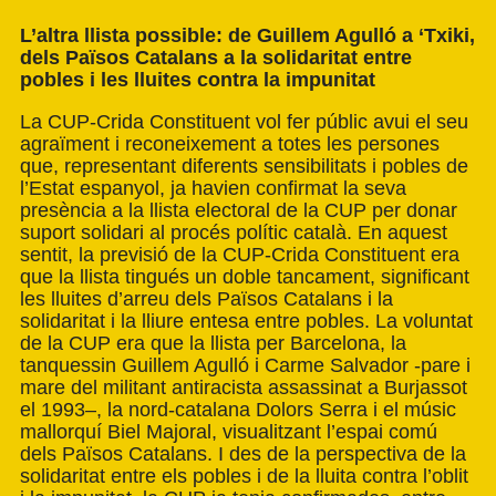
L’altra llista possible: de Guillem Agulló a ‘Txiki,
dels Països Catalans a la solidaritat entre
pobles i les lluites contra la impunitat
La CUP-Crida Constituent vol fer públic avui el seu
agraïment i reconeixement a totes les persones
que, representant diferents sensibilitats i pobles de
l’Estat espanyol, ja havien confirmat la seva
presència a la llista electoral de la CUP per donar
suport solidari al procés polític català. En aquest
sentit, la previsió de la CUP-Crida Constituent era
que la llista tingués un doble tancament, significant
les lluites d’arreu dels Països Catalans i la
solidaritat i la lliure entesa entre pobles. La voluntat
de la CUP era que la llista per Barcelona, la
tanquessin Guillem Agulló i Carme Salvador -pare i
mare del militant antiracista assassinat a Burjassot
el 1993–, la nord-catalana Dolors Serra i el músic
mallorquí Biel Majoral, visualitzant l’espai comú
dels Països Catalans. I des de la perspectiva de la
solidaritat entre els pobles i de la lluita contra l’oblit