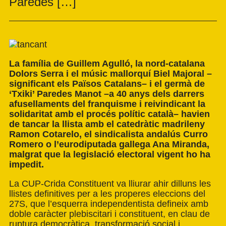
Paredes […]
La família de Guillem Agulló, la nord-catalana
Dolors Serra i el músic mallorquí Biel Majoral –
significant els Països Catalans– i el germà de
‘Txiki’ Paredes Manot –a 40 anys dels darrers
afusellaments del franquisme i reivindicant la
solidaritat amb el procés polític català– havien
de tancar la llista amb el catedràtic madrileny
Ramon Cotarelo, el sindicalista andalús Curro
Romero o l’eurodiputada gallega Ana Miranda,
malgrat que la legislació electoral vigent ho ha
impedit.
La CUP-Crida Constituent va lliurar ahir dilluns les
llistes definitives per a les properes eleccions del
27S, que l’esquerra independentista defineix amb
doble caràcter plebiscitari i constituent, en clau de
ruptura democràtica, transformació social i