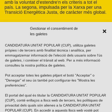
amb la voluntat d’estendre’n els criteris a tot el
país. La segona, impulsada per la Xarxa per una
Transició Energètica Justa, de caràcter més global.
Gestionar el consentiment de
les galetes
CANDIDATURA UNITAT POPULAR (CUP), utilitza galetes
pròpies i de tercers amb finalitat tècnica i analítica, per
emmagatzemar informació de l'elecció dels usuaris sobre l'ús
de galetes, i conèixer el trànsit al web. Per a més informació
consulteu la nostra
política de galetes
.
Pot acceptar totes les galetes pitjant el botó "Acceptar" o
Vols subscriure’t al nostre butlletí?
"Denegar" el seu ús també pot configurar-les "Mostra les
preferències".
El portal del qual és titular la CANDIDATURA UNITAT POPULAR
(CUP), conté enllaços a llocs web de tercers, les polítiques de
ENVIAR
privacitat dels quals són alienes a la CANDIDATURA UNITAT
POPULAR (CUP). En accedir a aquests llocs web vostè pot