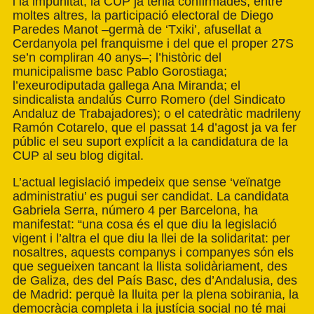
i la impunitat, la CUP ja tenia confirmades, entre
moltes altres, la participació electoral de Diego
Paredes Manot –germà de ‘Txiki’, afusellat a
Cerdanyola pel franquisme i del que el proper 27S
se’n compliran 40 anys–; l’històric del
municipalisme basc Pablo Gorostiaga;
l’exeurodiputada gallega Ana Miranda; el
sindicalista andalús Curro Romero (del Sindicato
Andaluz de Trabajadores); o el catedràtic madrileny
Ramón Cotarelo, que el passat 14 d’agost ja va fer
públic el seu suport explícit a la candidatura de la
CUP al seu blog digital.
L’actual legislació impedeix que sense ‘veïnatge
administratiu’ es pugui ser candidat. La candidata
Gabriela Serra, número 4 per Barcelona, ha
manifestat: “una cosa és el que diu la legislació
vigent i l’altra el que diu la llei de la solidaritat: per
nosaltres, aquests companys i companyes són els
que segueixen tancant la llista solidàriament, des
de Galiza, des del País Basc, des d’Andalusia, des
de Madrid: perquè la lluita per la plena sobirania, la
democràcia completa i la justícia social no té mai