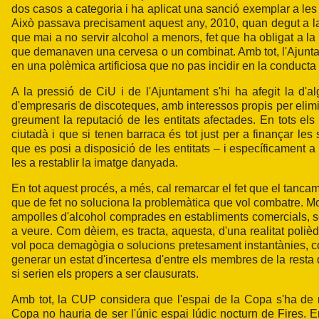
dos casos a categoria i ha aplicat una sanció exemplar a les
Això passava precisament aquest any, 2010, quan degut a la
que mai a no servir alcohol a menors, fet que ha obligat a l
que demanaven una cervesa o un combinat. Amb tot, l'Ajuntame
en una polèmica artificiosa que no pas incidir en la conducta 
A la pressió de CiU i de l'Ajuntament s'hi ha afegit la d'a
d'empresaris de discoteques, amb interessos propis per elimin
greument la reputació de les entitats afectades. En tots els 
ciutadà i que si tenen barraca és tot just per a finançar les 
que es posi a disposició de les entitats – i específicament a
les a restablir la imatge danyada.
En tot aquest procés, a més, cal remarcar el fet que el tanc
que de fet no soluciona la problemàtica que vol combatre. M
ampolles d'alcohol comprades en establiments comercials, se
a veure. Com dèiem, es tracta, aquesta, d'una realitat poliè
vol poca demagògia o solucions pretesament instantànies, c
generar un estat d'incertesa d'entre els membres de la resta 
si serien els propers a ser clausurats.
Amb tot, la CUP considera que l'espai de la Copa s'ha de ma
Copa no hauria de ser l'únic espai lúdic nocturn de Fires. 