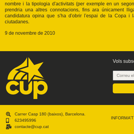
nombre i la tipologia d'activitats (per exemple en un sego
prendria una altres connotacions, fins ara únicament lli
candidatura opina que s'ha d'obrir l'espai de la Copa i la
ciutadanes.
9 de novembre de 2010
Vols subsc
Carrer Casp 180 (baixos), Barcelona.
INFORMA’T
623495996
contacte@cup.cat