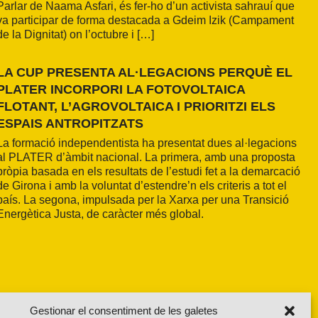
Parlar de Naama Asfari, és fer-ho d’un activista sahrauí que
va participar de forma destacada a Gdeim Izik (Campament
de la Dignitat) on l’octubre i […]
LA CUP PRESENTA AL·LEGACIONS PERQUÈ EL
PLATER INCORPORI LA FOTOVOLTAICA
FLOTANT, L’AGROVOLTAICA I PRIORITZI ELS
ESPAIS ANTROPITZATS
La formació independentista ha presentat dues al·legacions
al PLATER d’àmbit nacional. La primera, amb una proposta
pròpia basada en els resultats de l’estudi fet a la demarcació
de Girona i amb la voluntat d’estendre’n els criteris a tot el
país. La segona, impulsada per la Xarxa per una Transició
Energètica Justa, de caràcter més global.
Gestionar el consentiment de les galetes