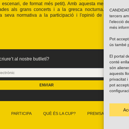
n escenari, de format més petit). Amb aquesta mesura l'espai
gades als grans concerts i a la gresca nocturna. A més, la
CANDIDATU
 seva normativa a la participació i l'opinió de les entitats
tercers am
l'elecció d
més inform
Pot accepta
ús també p
El portal
riure’t al nostre butlletí?
conté enlla
són alien
aquests ll
privacitat 
pot accept
ENVIAR
configurac
Ac
PARTICIPA
QUÈ ÉS LA CUP?
PREMSA
CAMP