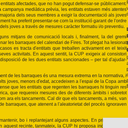
 entitats afectades, que no han pogut defensar-se públicament.
 campanya mediàtica prèvia, les entitats estaven més atentes
a majoria dels seus membres a exigir la documentació als joves
nt ha preferit presentar-se com la institució garant de l'ordre
dels joves a través de mesures caràcter formatiu i/o preventiu.
lguns mitjans de comunicació locals i, finalment, la del gremi
ar les barraques del calendari de Fires. Tot plegat ha lesionat
casos es tracta d'entitats que treballen activament en el teixit
seves activitats. En aquest sentit, la CUP exigeix al consistori
 disposició de les dues entitats sancionades – per tal d'ajudar-
ament de les barraques és una mesura extrema en la normativa, i
olts joves, menors d'edat, accedeixen a l'espai de la Copa amb
nse que les entitats que regenten les barraques hi tinguin res
drica, que requereix mesures des de diferents àmbits i sobretot
om ara els tancaments. Cal dir que els tancaments, a més, van
de barraques, que atenent a l'aleatorietat del procés ignoraven
ntenir, bo i replantejant alguns aspectes. En primer lloc, la
En aquest recinte, tanmateix, la CUP hi proposa incrementar el