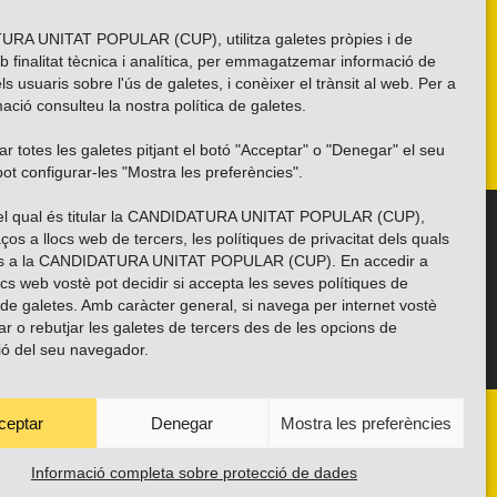
RA UNITAT POPULAR (CUP), utilitza galetes pròpies i de
b finalitat tècnica i analítica, per emmagatzemar informació de
els usuaris sobre l'ús de galetes, i conèixer el trànsit al web. Per a
ació consulteu la nostra
política de galetes
.
r totes les galetes pitjant el botó "Acceptar" o "Denegar" el seu
ot configurar-les "Mostra les preferències".
 del qual és titular la CANDIDATURA UNITAT POPULAR (CUP),
Troba’ns a les xarxes socials
ços a llocs web de tercers, les polítiques de privacitat dels quals
es a la CANDIDATURA UNITAT POPULAR (CUP). En accedir a
ocs web vostè pot decidir si accepta les seves polítiques de
i de galetes. Amb caràcter general, si navega per internet vostè
ar o rebutjar les galetes de tercers des de les opcions de
ió del seu navegador.
ceptar
Denegar
Mostra les preferències
ANYES
TRANSPARÈNCIA
CONTACTE
PROTECCIÓ DE DADES
POLÍTICA DE GALETES (EU)
Informació completa sobre protecció de dades